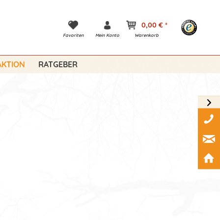
0,00 € *
Favoriten
Mein Konto
Warenkorb
KTION
RATGEBER