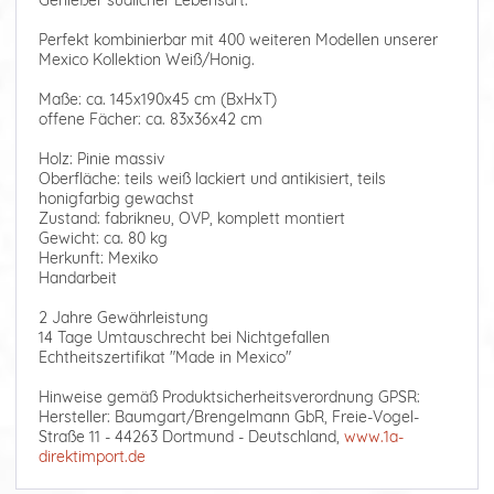
Genießer südlicher Lebensart.
Perfekt kombinierbar mit 400 weiteren Modellen unserer
Mexico Kollektion Weiß/Honig.
Maße: ca. 145x190x45 cm (BxHxT)
offene Fächer: ca. 83x36x42 cm
Holz: Pinie massiv
Oberfläche: teils weiß lackiert und antikisiert, teils
honigfarbig gewachst
Zustand: fabrikneu, OVP, komplett montiert
Gewicht: ca. 80 kg
Herkunft: Mexiko
Handarbeit
2 Jahre Gewährleistung
14 Tage Umtauschrecht bei Nichtgefallen
Echtheitszertifikat "Made in Mexico"
Hinweise gemäß Produktsicherheitsverordnung GPSR:
Hersteller: Baumgart/Brengelmann GbR, Freie-Vogel-
Straße 11 - 44263 Dortmund - Deutschland,
www.1a-
direktimport.de