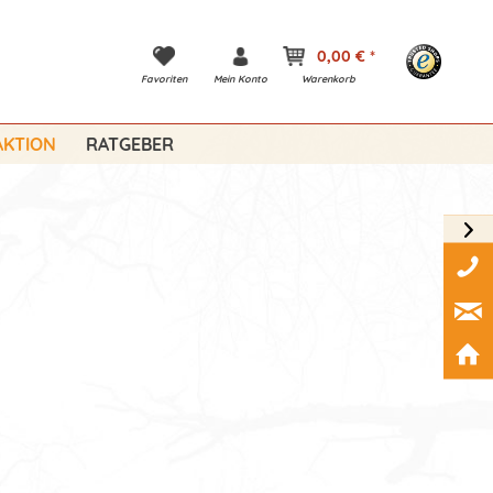
0,00 € *
Favoriten
Mein Konto
Warenkorb
KTION
RATGEBER