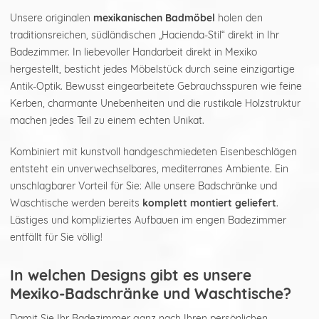
Unsere originalen
mexikanischen Badmöbel
holen den
traditionsreichen, südländischen „Hacienda-Stil“ direkt in Ihr
Badezimmer. In liebevoller Handarbeit direkt in Mexiko
hergestellt, besticht jedes Möbelstück durch seine einzigartige
Antik-Optik. Bewusst eingearbeitete Gebrauchsspuren wie feine
Kerben, charmante Unebenheiten und die rustikale Holzstruktur
machen jedes Teil zu einem echten Unikat.
Kombiniert mit kunstvoll handgeschmiedeten Eisenbeschlägen
entsteht ein unverwechselbares, mediterranes Ambiente. Ein
unschlagbarer Vorteil für Sie: Alle unsere Badschränke und
Waschtische werden bereits
komplett montiert geliefert
.
Lästiges und kompliziertes Aufbauen im engen Badezimmer
entfällt für Sie völlig!
In welchen Designs gibt es unsere
Mexiko-Badschränke und Waschtische?
Damit Sie Ihr Badezimmer ganz nach Ihren persönlichen