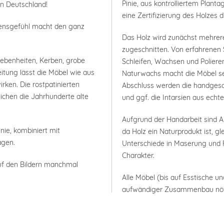
Pinie, aus kontrolliertem Plan
in Deutschland!
eine Zertifizierung des Holzes 
bensgefühl macht den ganz
Das Holz wird zunächst mehrer
zugeschnitten. Von erfahrenen 
nebenheiten, Kerben, grobe
Schleifen, Wachsen und Polieren
itung lässt die Möbel wie aus
Naturwachs macht die Möbel seh
rken. Die rostpatinierten
Abschluss werden die handgesc
ichen die Jahrhunderte alte
und ggf. die Intarsien aus ech
Aufgrund der Handarbeit sind
nie, kombiniert mit
da Holz ein Naturprodukt ist, g
agen.
Unterschiede in Maserung und F
Charakter.
uf den Bildern manchmal
Alle Möbel (bis auf Esstische un
aufwändiger Zusammenbau nöt