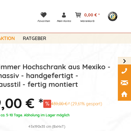
0,00 € *
Favoriten
Mein Konto
Warenkorb
KTION
RATGEBER
immer Hochschrank aus Mexiko -
massiv - handgefertigt -
usstil - fertig montiert
,00 € *
439,00 € *
(29,61% gespart)
: ca. 5-10 Tage. Abholung im Lager möglich
45x190x35 cm (BxHxT)