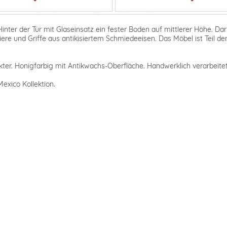
inter der Tür mit Glaseinsatz ein fester Boden auf mittlerer Höhe. Da
niere und Griffe aus antikisiertem Schmiedeeisen. Das Möbel ist Teil 
ter. Honigfarbig mit Antikwachs-Oberfläche. Handwerklich verarbeitet,
exico Kollektion.