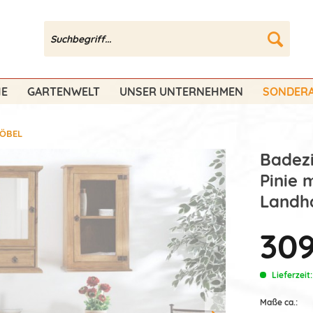
HE
GARTENWELT
UNSER UNTERNEHMEN
SONDERA
ÖBEL
Badez
Pinie 
Landha
309
Lieferzeit
Maße ca.: