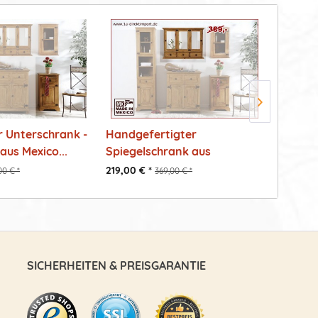
 Unterschrank -
Handgefertigter
Badezi
aus Mexico...
Spiegelschrank aus
Mexico 
Massivholz -...
219,00 € *
199,00 €
00 € *
369,00 € *
SICHERHEITEN & PREISGARANTIE