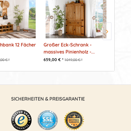
hbank 12 Fächer
Großer Eck-Schrank -
Kompak
massives Pinienholz -...
Esstisc
659,00 € *
489,00 €
,00 € *
1.049,00 € *
SICHERHEITEN & PREISGARANTIE