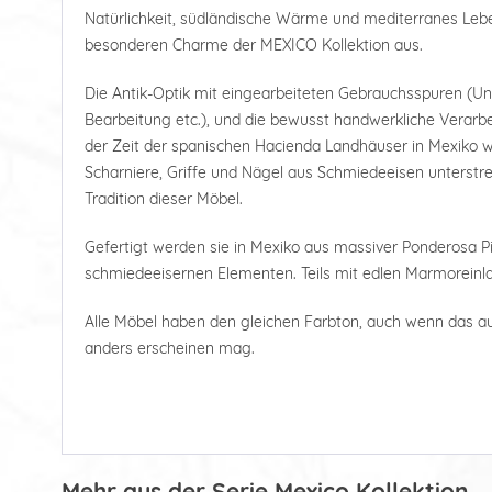
Natürlichkeit, südländische Wärme und mediterranes Le
besonderen Charme der MEXICO Kollektion aus.
Die Antik-Optik mit eingearbeiteten Gebrauchsspuren (U
Bearbeitung etc.), und die bewusst handwerkliche Verarbe
der Zeit der spanischen Hacienda Landhäuser in Mexiko wi
Scharniere, Griffe und Nägel aus Schmiedeeisen unterstre
Tradition dieser Möbel.
Gefertigt werden sie in Mexiko aus massiver Ponderosa Pi
schmiedeeisernen Elementen. Teils mit edlen Marmoreinl
Alle Möbel haben den gleichen Farbton, auch wenn das a
anders erscheinen mag.
Mehr aus der Serie Mexico Kollektion