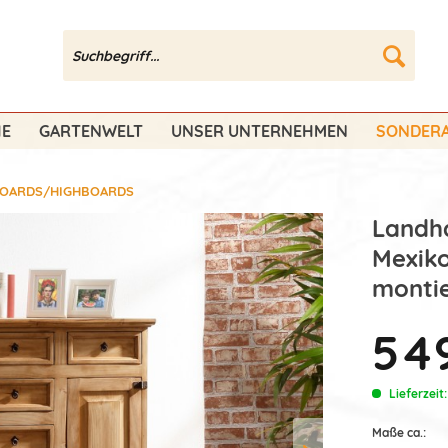
HE
GARTENWELT
UNSER UNTERNEHMEN
SONDERA
BOARDS/HIGHBOARDS
Landh
Mexiko
montie
549
Lieferzeit
Maße ca.: