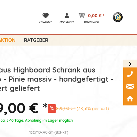
0,00 € *
Favoriten
Mein Konto
Warenkorb
KTION
RATGEBER
aus Highboard Schrank aus
 - Pinie massiv - handgefertigt -
rt geliefert
,00 € *
890,00 € *
(38,31% gespart)
: ca. 5-10 Tage. Abholung im Lager möglich
133x110x40 cm (BxHxT)