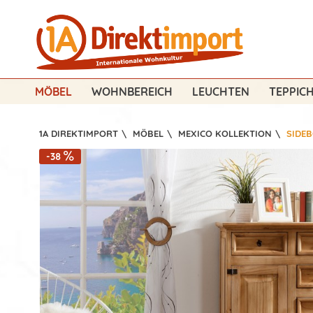
MÖBEL
WOHNBEREICH
LEUCHTEN
TEPPIC
1A DIREKTIMPORT
\
MÖBEL
\
MEXICO KOLLEKTION
\
SIDE
-38