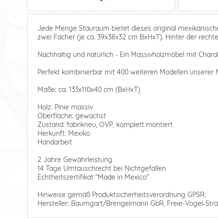
Jede Menge Stauraum bietet dieses original mexikanische
zwei Fächer (je ca. 39x38x32 cm BxHxT). Hinter der recht
Nachhaltig und natürlich - Ein Massivholzmöbel mit Charak
Perfekt kombinierbar mit 400 weiteren Modellen unserer M
Maße: ca. 133x110x40 cm (BxHxT)
Holz: Pinie massiv
Oberfläche: gewachst
Zustand: fabrikneu, OVP, komplett montiert
Herkunft: Mexiko
Handarbeit
2 Jahre Gewährleistung
14 Tage Umtauschrecht bei Nichtgefallen
Echtheitszertifikat "Made in Mexico"
Hinweise gemäß Produktsicherheitsverordnung GPSR:
Hersteller: Baumgart/Brengelmann GbR, Freie-Vogel-Stra