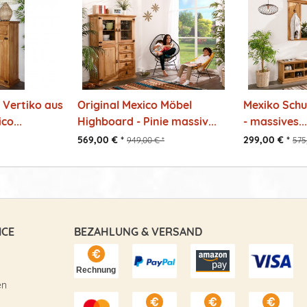
 Vertiko aus
Original Mexico Möbel
Mexiko Schu
co...
Highboard - Pinie massiv...
- massives...
569,00 € *
299,00 € *
949,00 € *
575
ICE
BEZAHLUNG & VERSAND
en