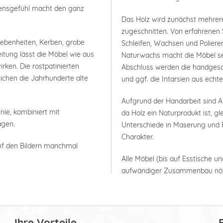
bensgefühl macht den ganz
Das Holz wird zunächst mehrer
zugeschnitten. Von erfahrenen 
nebenheiten, Kerben, grobe
Schleifen, Wachsen und Polieren
itung lässt die Möbel wie aus
Naturwachs macht die Möbel seh
rken. Die rostpatinierten
Abschluss werden die handgesc
ichen die Jahrhunderte alte
und ggf. die Intarsien aus ech
Aufgrund der Handarbeit sind
nie, kombiniert mit
da Holz ein Naturprodukt ist, g
agen.
Unterschiede in Maserung und F
Charakter.
uf den Bildern manchmal
Alle Möbel (bis auf Esstische un
aufwändiger Zusammenbau nöt
Ihre Vorteile