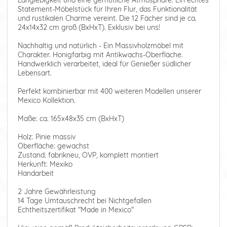
Langlebigkeit und eine gemütliche Atmosphäre. Ein echtes
Statement-Möbelstück für Ihren Flur, das Funktionalität
und rustikalen Charme vereint. Die 12 Fächer sind je ca.
24x14x32 cm groß (BxHxT). Exklusiv bei uns!
Nachhaltig und natürlich - Ein Massivholzmöbel mit
Charakter. Honigfarbig mit Antikwachs-Oberfläche.
Handwerklich verarbeitet, ideal für Genießer südlicher
Lebensart.
Perfekt kombinierbar mit 400 weiteren Modellen unserer
Mexico Kollektion.
Maße: ca. 165x48x35 cm (BxHxT)
Holz: Pinie massiv
Oberfläche: gewachst
Zustand: fabrikneu, OVP, komplett montiert
Herkunft: Mexiko
Handarbeit
2 Jahre Gewährleistung
14 Tage Umtauschrecht bei Nichtgefallen
Echtheitszertifikat "Made in Mexico"