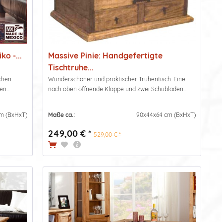
o -...
Massive Pinie: Handgefertigte
Tischtruhe...
schen
Wunderschöner und praktischer Truhentisch. Eine
n...
nach oben öffnende Klappe und zwei Schubladen...
m (BxHxT)
Maße ca.:
90x44x64 cm (BxHxT)
249,00 € *
529,00 € *