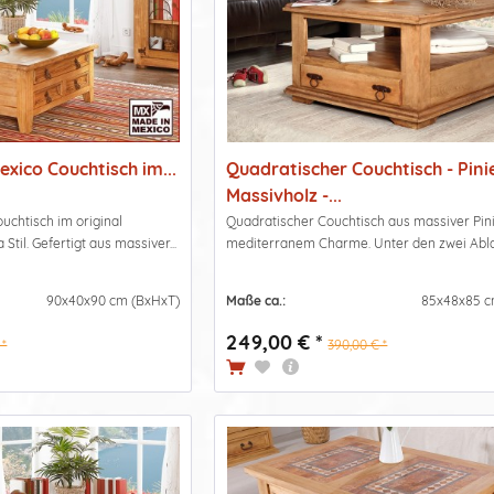
exico Couchtisch im...
Quadratischer Couchtisch - Pini
Massivholz -...
uchtisch im original
Quadratischer Couchtisch aus massiver Pin
til. Gefertigt aus massiver...
mediterranem Charme. Unter den zwei Abla
90x40x90 cm (BxHxT)
Maße ca.:
85x48x85 c
249,00 € *
 *
390,00 € *