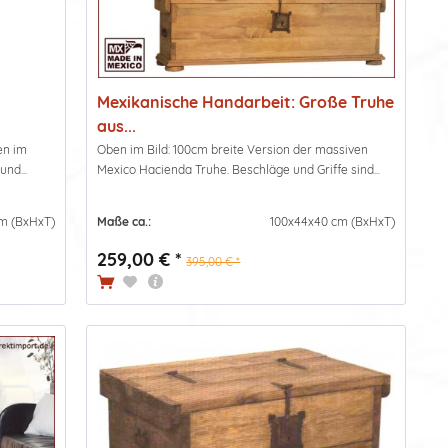
Mexikanische Handarbeit: Große Truhe
aus...
en im
Oben im Bild: 100cm breite Version der massiven
und...
Mexico Hacienda Truhe. Beschläge und Griffe sind...
m (BxHxT)
Maße ca.:
100x44x40 cm (BxHxT)
259,00 € *
395,00 € *