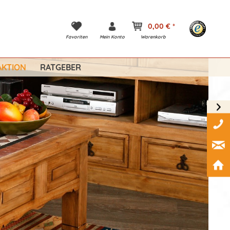
0,00 € *
Favoriten
Mein Konto
Warenkorb
KTION
RATGEBER