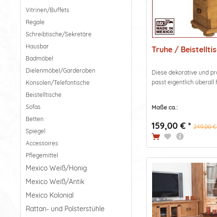
Vitrinen/Buffets
Regale
Schreibtische/Sekretäre
Hausbar
Truhe / Beistelltis
Badmöbel
Dielenmöbel/Garderoben
Diese dekorative und pr
passt eigentlich überall 
Konsolen/Telefontische
Beistelltische
Sofas
Maße ca.:
Betten
159,00 € *
249,00 €
Spiegel
Accessoires
Pflegemittel
Mexico Weiß/Honig
Mexico Weiß/Antik
Mexico Kolonial
Rattan- und Polsterstühle