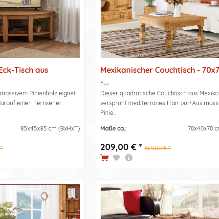
Eck-Tisch aus
Mexikanischer Couchtisch - 70
-...
 massivem Pinienholz eignet
Dieser quadratische Couchtisch aus Mexiko
arauf einen Fernseher...
versprüht mediterranes Flair pur! Aus mass
Pinie...
85x45x85 cm (BxHxT)
Maße ca.:
70x40x70 c
209,00 € *
*
359,00 € *