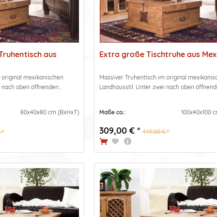
Truhentisch aus
Extra große Tischtruhe aus Mexik
 original mexikanischen
Massiver Truhentisch im original mexikani
 nach oben öffnenden...
Landhausstil. Unter zwei nach oben öffnende
80x40x80 cm (BxHxT)
Maße ca.:
100x40x100 c
309,00 € *
 *
449,00 € *