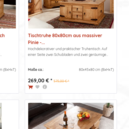
sch
Tischtruhe 80x80cm aus massiver
Pinie -...
Hochdekorativer und praktischer Truhentisch. Auf
..
einer Seite zwei Schubladen und zwei geräumige...
m (BxHxT)
Maße ca.:
80x45x80 cm (BxHxT)
269,00 € *
575,00 € *