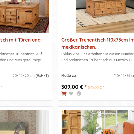
isch mit Türen und
Großer Truhentisch 110x75cm i
mexikanischen...
ktischer Truhentisch. Auf
Exklusiv bei uns erhalten Sie diesen wund
aden und zwei geräumige...
und praktischen Truhentisch aus Mexiko. Fünf
90x45x90 cm (BxHxT)
Maße ca.:
110x45x75 
309,00 € *
 *
575,00 € *