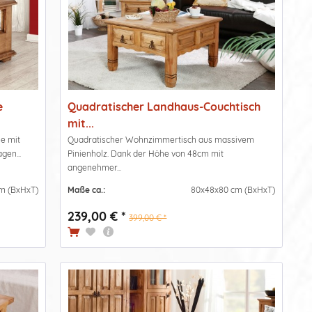
e
Quadratischer Landhaus-Couchtisch
mit...
ie mit
Quadratischer Wohnzimmertisch aus massivem
gen...
Pinienholz. Dank der Höhe von 48cm mit
angenehmer...
m (BxHxT)
Maße ca.:
80x48x80 cm (BxHxT)
239,00 € *
399,00 € *