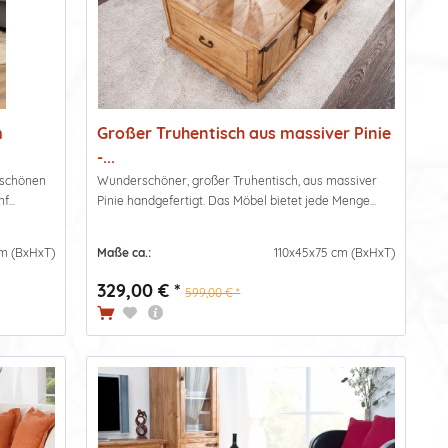
m
Großer Truhentisch aus massiver Pinie
-...
erschönen
Wunderschöner, großer Truhentisch, aus massiver
...
Pinie handgefertigt. Das Möbel bietet jede Menge...
cm (BxHxT)
Maße ca.:
110x45x75 cm (BxHxT)
329,00 € *
599,00 € *