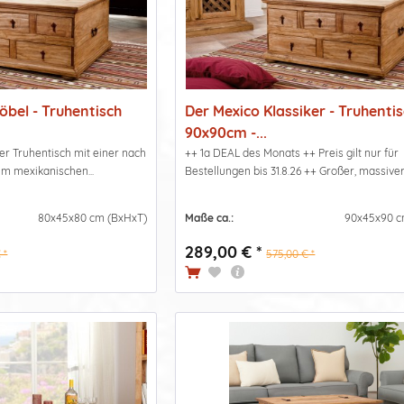
öbel - Truhentisch
Der Mexico Klassiker - Truhenti
90x90cm -...
r Truhentisch mit einer nach
++ 1a DEAL des Monats ++ Preis gilt nur für
m mexikanischen...
Bestellungen bis 31.8.26 ++ Großer, massiver.
80x45x80 cm (BxHxT)
Maße ca.:
90x45x90 c
289,00 € *
 *
575,00 € *