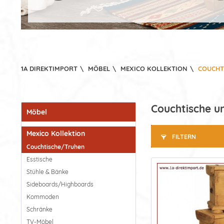
1A DIREKTIMPORT
\
MÖBEL
\
MEXICO KOLLEKTION
\
COUCHT
Couchtische un
Möbel
Mexico Kollektion
FILTERN
Couchtische/Truhen
Esstische
Stühle & Bänke
Sideboards/Highboards
Kommoden
Schränke
TV-Möbel