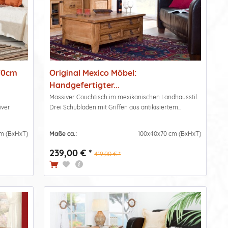
x70cm
Original Mexico Möbel:
Handgefertigter...
Massiver Couchtisch im mexikanischen Landhausstil.
iver
Drei Schubladen mit Griffen aus antikisiertem...
m (BxHxT)
Maße ca.:
100x40x70 cm (BxHxT)
239,00 € *
419,00 € *