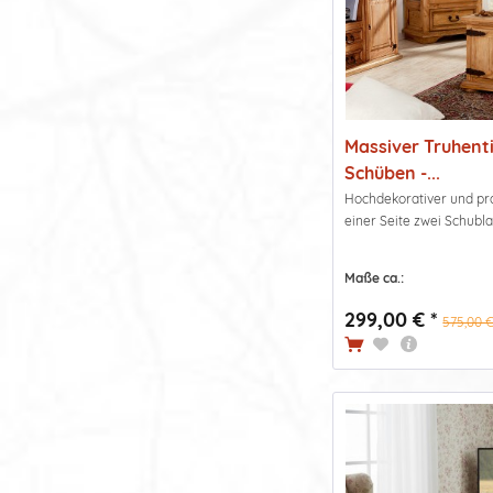
Massiver Truhent
Schüben -...
Hochdekorativer und pra
einer Seite zwei Schubl
Maße ca.:
299,00 € *
575,00 €