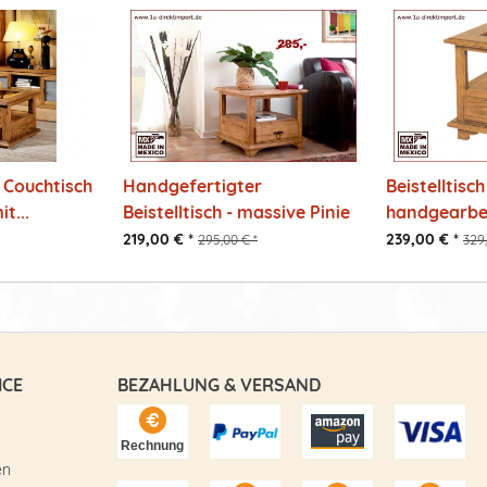
 Couchtisch
Handgefertigter
Beistelltisch
t...
Beistelltisch - massive Pinie
handgearbei
-...
219,00 € *
239,00 € *
295,00 € *
329,
ICE
BEZAHLUNG & VERSAND
en