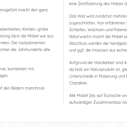
eine Zertifizierung des Holzes 
bensgefühl macht den ganz
Das Holz wird zunächst mehrer
zugeschnitten. Von erfahrenen 
nebenheiten, Kerben, grobe
Schleifen, Wachsen und Polieren
itung lässt die Möbel wie aus
Naturwachs macht die Möbel seh
rken. Die rostpatinierten
Abschluss werden die handgesc
ichen die Jahrhunderte alte
und ggf. die Intarsien aus ech
Aufgrund der Handarbeit sind
nie, kombiniert mit
da Holz ein Naturprodukt ist, g
agen.
Unterschiede in Maserung und F
Charakter.
uf den Bildern manchmal
Alle Möbel (bis auf Esstische un
aufwändiger Zusammenbau nöt