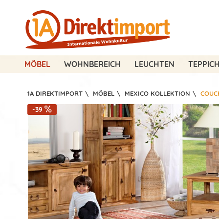
MÖBEL
WOHNBEREICH
LEUCHTEN
TEPPIC
1A DIREKTIMPORT
\
MÖBEL
\
MEXICO KOLLEKTION
\
COUC
-39