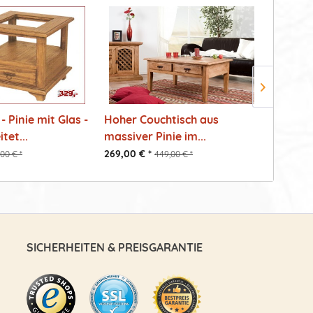
 - Pinie mit Glas -
Hoher Couchtisch aus
Quadrat
tet...
massiver Pinie im...
Pinie Ma
269,00 € *
249,00 €
00 € *
449,00 € *
SICHERHEITEN & PREISGARANTIE