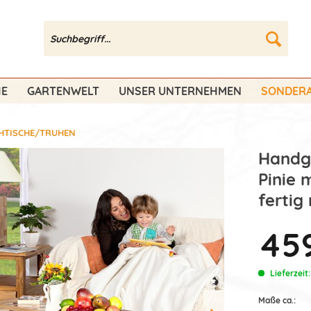
HE
GARTENWELT
UNSER UNTERNEHMEN
SONDERA
HTISCHE/TRUHEN
Handge
Pinie 
fertig
459
Lieferzeit
Maße ca.: