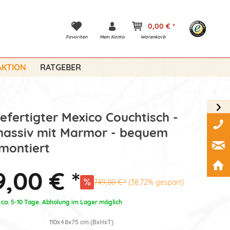
0,00 € *
Favoriten
Mein Konto
Warenkorb
KTION
RATGEBER
fertigter Mexico Couchtisch -
massiv mit Marmor - bequem
 montiert
,00 € *
749,00 € *
(38,72% gespart)
: ca. 5-10 Tage. Abholung im Lager möglich
110x48x75 cm (BxHxT)