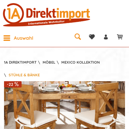
Auswahl
1A DIREKTIMPORT
\
MÖBEL
\
MEXICO KOLLEKTION
\
STÜHLE & BÄNKE
-22