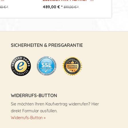
Ansteck
489,00 € *
539,00 €
00 € *
819,00 € *
SICHERHEITEN & PREISGARANTIE
WIDERRUFS-BUTTON
Sie möchten Ihren Kaufvertrag widerrufen? Hier
direkt Formular ausfüllen.
Widerrufs-Button »