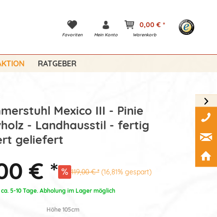
0,00 € *
Favoriten
Mein Konto
Warenkorb
KTION
RATGEBER
merstuhl Mexico III - Pinie
holz - Landhausstil - fertig
rt geliefert
00 € *
119,00 € *
(16,81% gespart)
: ca. 5-10 Tage. Abholung im Lager möglich
Höhe 105cm