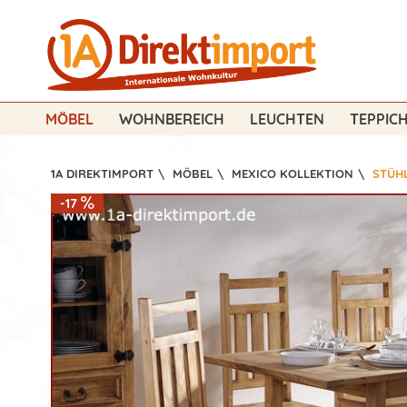
MÖBEL
WOHNBEREICH
LEUCHTEN
TEPPIC
1A DIREKTIMPORT
\
MÖBEL
\
MEXICO KOLLEKTION
\
STÜH
-17