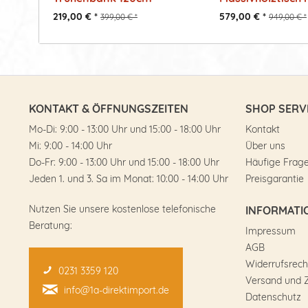
anbaubar -...
219,00 € *
579,00 € *
399,00 € *
949,00 € *
KONTAKT & ÖFFNUNGSZEITEN
SHOP SERV
Mo-Di: 9:00 - 13:00 Uhr und 15:00 - 18:00 Uhr
Kontakt
Mi: 9:00 - 14:00 Uhr
Über uns
Do-Fr: 9:00 - 13:00 Uhr und 15:00 - 18:00 Uhr
Häufige Frag
Jeden 1. und 3. Sa im Monat: 10:00 - 14:00 Uhr
Preisgarantie
Nutzen Sie unsere kostenlose telefonische
INFORMATI
Beratung:
Impressum
AGB
Widerrufsrech
0231 3359 120
Versand und 
info@1a-direktimport.de
Datenschutz