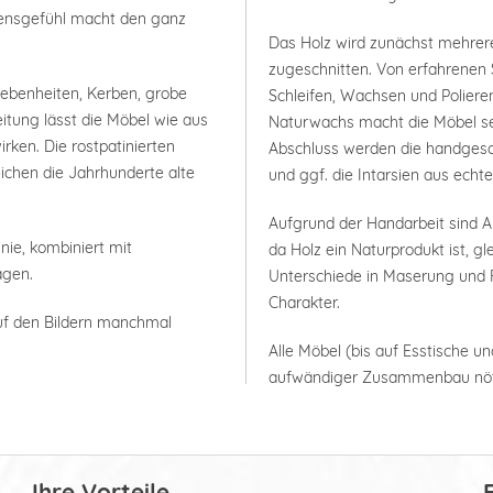
bensgefühl macht den ganz
Das Holz wird zunächst mehrer
zugeschnitten. Von erfahrenen 
nebenheiten, Kerben, grobe
Schleifen, Wachsen und Polieren
itung lässt die Möbel wie aus
Naturwachs macht die Möbel seh
rken. Die rostpatinierten
Abschluss werden die handgesc
ichen die Jahrhunderte alte
und ggf. die Intarsien aus ech
Aufgrund der Handarbeit sind
nie, kombiniert mit
da Holz ein Naturprodukt ist, g
agen.
Unterschiede in Maserung und F
Charakter.
uf den Bildern manchmal
Alle Möbel (bis auf Esstische un
aufwändiger Zusammenbau nöt
Ihre Vorteile