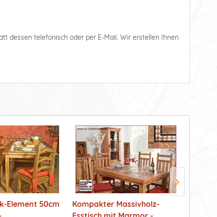
tatt dessen telefonisch oder per E-Mail. Wir erstellen Ihnen
ck-Element 50cm
Kompakter Massivholz-
Landha
...
Esstisch mit Marmor -...
Marmor