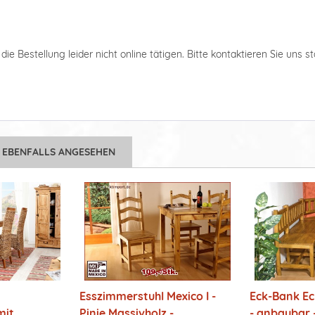
ie Bestellung leider nicht online tätigen. Bitte kontaktieren Sie uns s
 EBENFALLS ANGESEHEN
Esszimmerstuhl Mexico I -
Eck-Bank E
it...
Pinie Massivholz -...
- anbaubar -