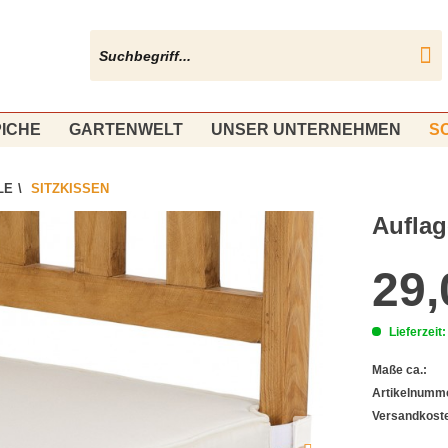
ICHE
GARTENWELT
UNSER UNTERNEHMEN
S
LE
\
SITZKISSEN
Auflag
29,
Lieferzeit
Maße ca.:
Artikelnumm
Versandkost