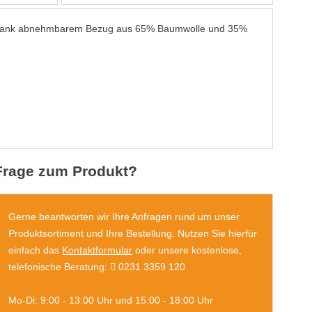
gen dank abnehmbarem Bezug aus 65% Baumwolle und 35%
Frage zum Produkt?
Gerne beantworten wir Ihre Anfragen rund um unser
Produktsortiment und Ihre Bestellung. Nutzen Sie hierfür
einfach das
Kontaktformular
oder unsere kostenlose,
telefonische Beratung:
0231 3359 120
Mo-Di: 9:00 - 13:00 Uhr und 15:00 - 18:00 Uhr