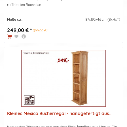
raffinierten Bauweise...
Maße ca.:
87x193x46 cm (BxHxT)
249,00 € *
399,00 € *
Kleines Mexico Bücherregal - handgefertigt aus...
Kompaktes Bücherregal aus massiver Pinie, handfertigt in Mexiko. Die