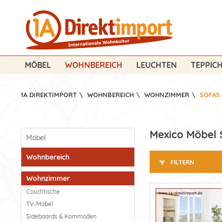
MÖBEL
WOHNBEREICH
LEUCHTEN
TEPPIC
1A DIREKTIMPORT
\
WOHNBEREICH
\
WOHNZIMMER
\
SOFAS 
Mexico Möbel S
Möbel
Wohnbereich
FILTERN
Wohnzimmer
Couchtische
TV-Möbel
Sideboards & Kommoden