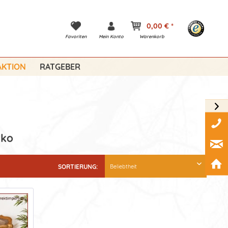
0,00 € *
Favoriten
Mein Konto
Warenkorb
KTION
RATGEBER
iko
SORTIERUNG: