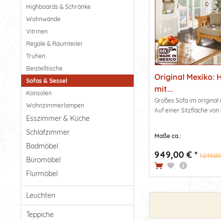
Highboards & Schränke
Wohnwände
Vitrinen
Regale & Raumteiler
Truhen
Beistelltische
Original Mexiko:
Sofas & Sessel
mit...
Konsolen
Großes Sofa im original
Wohnzimmerlampen
Auf einer Sitzfläche von 
Esszimmer & Küche
Schlafzimmer
Maße ca.:
Badmöbel
949,00 € *
1.249,00
Büromöbel
Flurmöbel
Leuchten
Teppiche