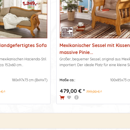
 Handgefertigtes Sofa
Mexikanischer Sessel mit Kissen
massive Pinie...
 mexikanischen Hacienda-Stil.
Großer, bequemer Sessel, original aus Mexi
ca. 152x60 cm...
importiert. Der ideale Platz für eine kleine Si
180x97x73 cm (BxHxT)
Maße ca.:
100x85x73 c
479,00 € *
 € *
799,00 € *