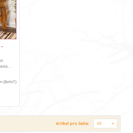
 -
ko
esta…...
m (BxHxT)
Artikel pro Seite: