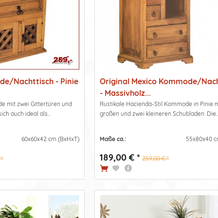
e/Nachttisch - Pinie
Original Mexico Kommode/Nach
- Massivholz...
mit zwei Gittertüren und
Rustikale Hacienda-Stil Kommode in Pinie m
ch auch ideal als...
großen und zwei kleineren Schubladen. Die..
60x60x42 cm (BxHxT)
Maße ca.:
55x80x40 c
189,00 € *
 *
259,00 € *