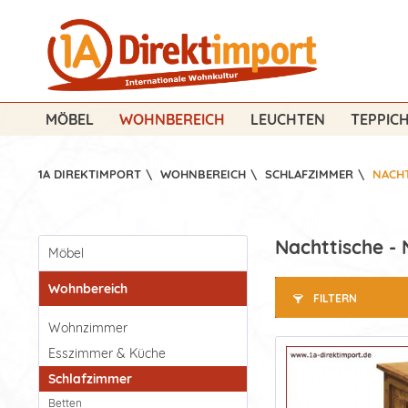
MÖBEL
WOHNBEREICH
LEUCHTEN
TEPPIC
1A DIREKTIMPORT
\
WOHNBEREICH
\
SCHLAFZIMMER
\
NACH
Nachttische - 
Möbel
Wohnbereich
FILTERN
Wohnzimmer
Esszimmer & Küche
Schlafzimmer
Betten