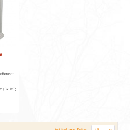
e
ndhausstil
m (BxHxT)
Artikel pro Seite: