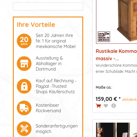
Ihre Vorteile
Seit 20 Jahren Ihre
Nr. 1 für original
mexikanische Möbel
Rustikale Kommod
massiv -...
Ausstellung &
Abhollager in
Wunderschöne Kommode 
Dortmund
einer Schublade. Macht si
Kauf auf Rechnung -
Paypal -Trusted
Maße ca.:
Shops Käuferschutz
159,00 € *
259,00 €
Kostenloser
Rückversand
Sonderanfertigungen
möglich