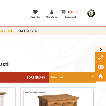
0,00 € *
Favoriten
Mein Konto
Warenkorb
KTION
RATGEBER
sstil
SORTIERUNG: