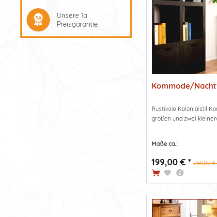
Unsere 1a
Preisgarantie
Kommode/Nachtti
Rustikale Kolonialstil K
großen und zwei kleinere
Maße ca.:
199,00 € *
269,00 € 