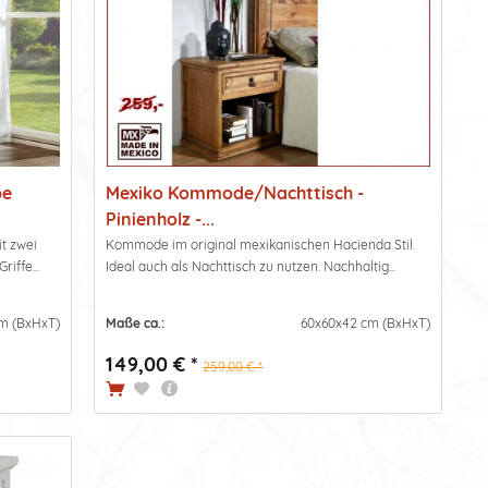
be
Mexiko Kommode/Nachttisch -
Pinienholz -...
t zwei
Kommode im original mexikanischen Hacienda Stil.
iffe...
Ideal auch als Nachttisch zu nutzen. Nachhaltig...
m (BxHxT)
Maße ca.:
60x60x42 cm (BxHxT)
149,00 € *
259,00 € *