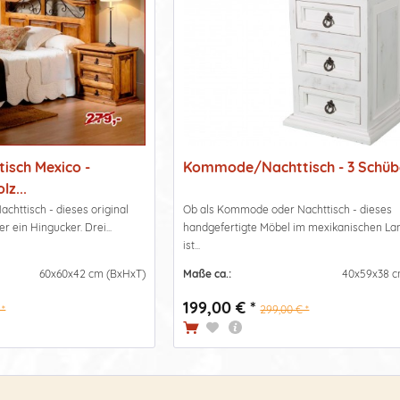
sch Mexico -
Kommode/Nachttisch - 3 Schüb
lz...
httisch - dieses original
Ob als Kommode oder Nachttisch - dieses
 ein Hingucker. Drei...
handgefertigte Möbel im mexikanischen La
ist...
60x60x42 cm (BxHxT)
Maße ca.:
40x59x38 c
199,00 € *
 *
299,00 € *