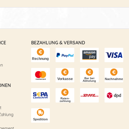
ICE
BEZAHLUNG & VERSAND
en
ONEN
t
Zahlung
agement