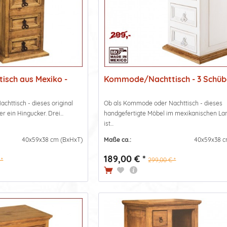
sch aus Mexiko -
Kommode/Nachttisch - 3 Schüb
httisch - dieses original
Ob als Kommode oder Nachttisch - dieses
 ein Hingucker. Drei...
handgefertigte Möbel im mexikanischen La
ist...
40x59x38 cm (BxHxT)
Maße ca.:
40x59x38 c
189,00 € *
 *
299,00 € *