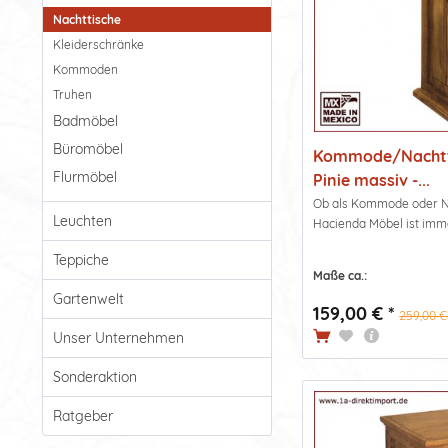
Nachttische
Kleiderschränke
Kommoden
Truhen
Badmöbel
Büromöbel
Kommode/Nachtti
Flurmöbel
Pinie massiv -...
Ob als Kommode oder Nac
Leuchten
Hacienda Möbel ist immer
Teppiche
Maße ca.:
Gartenwelt
159,00 € *
259,00 €
Unser Unternehmen
Sonderaktion
Ratgeber