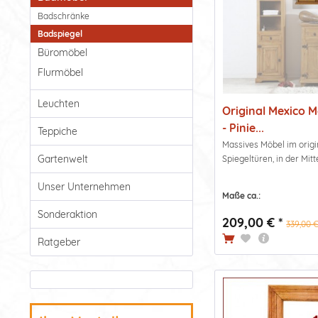
Badschränke
Badspiegel
Büromöbel
Flurmöbel
Leuchten
Original Mexico 
- Pinie...
Teppiche
Massives Möbel im origin
Gartenwelt
Spiegeltüren, in der Mitte
Unser Unternehmen
Maße ca.:
Sonderaktion
209,00 € *
339,00 €
Ratgeber