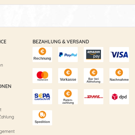
ICE
BEZAHLUNG & VERSAND
en
ONEN
t
Zahlung
agement