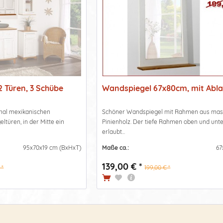
2 Türen, 3 Schübe
Wandspiegel 67x80cm, mit Abl
inal mexikanischen
Schöner Wandspiegel mit Rahmen aus ma
eltüren, in der Mitte ein
Pinienholz. Der tiefe Rahmen oben und unt
erlaubt...
95x70x19 cm (BxHxT)
Maße ca.:
67
139,00 € *
 *
199,00 € *