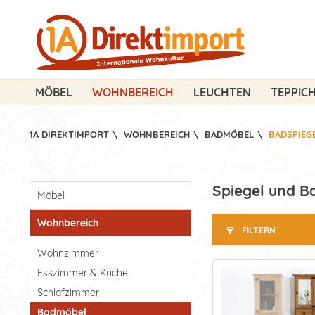
MÖBEL
WOHNBEREICH
LEUCHTEN
TEPPIC
1A DIREKTIMPORT
\
WOHNBEREICH
\
BADMÖBEL
\
BADSPIEG
Spiegel und Ba
Möbel
Wohnbereich
FILTERN
Wohnzimmer
Esszimmer & Küche
Schlafzimmer
Badmöbel