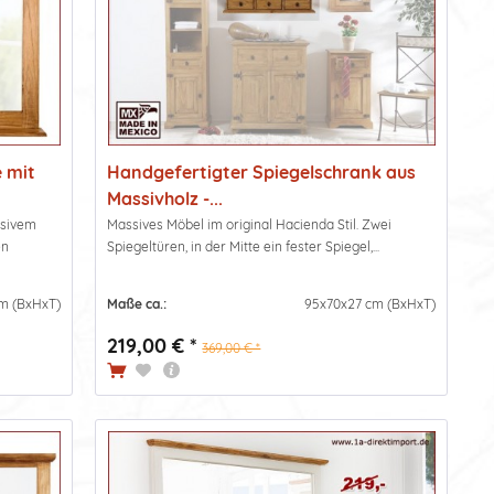
e mit
Handgefertigter Spiegelschrank aus
Massivholz -...
ssivem
Massives Möbel im original Hacienda Stil. Zwei
en
Spiegeltüren, in der Mitte ein fester Spiegel,...
cm (BxHxT)
Maße ca.:
95x70x27 cm (BxHxT)
219,00 € *
369,00 € *