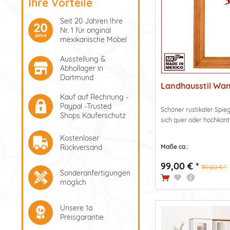
Ihre Vorteile
Seit 20 Jahren Ihre
Nr. 1 für original
mexikanische Möbel
Ausstellung &
Abhollager in
Dortmund
Landhausstil Wan
Kauf auf Rechnung -
Paypal -Trusted
Schöner rustikaler Spieg
Shops Käuferschutz
sich quer oder hochkant
Kostenloser
Rückversand
Maße ca.:
99,00 € *
119,00 € *
Sonderanfertigungen
möglich
Unsere 1a
Preisgarantie