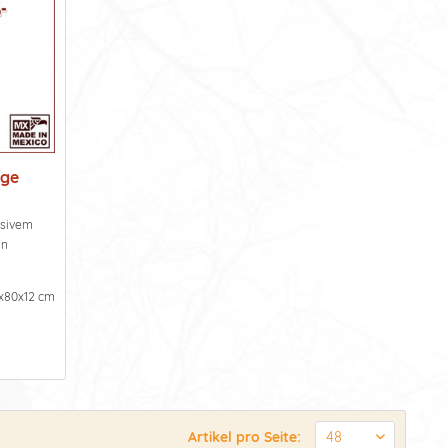
age
ssivem
en
x80x12 cm
Artikel pro Seite: