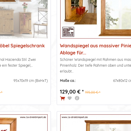
Möbel Spiegelschrank
Wandspiegel aus massiver Pini
Ablage für...
al Hacienda Stil. Zwei
Schöner Wandspiegel mit Rahmen aus ma
 ein fester Spiegel,...
Pinienholz. Der tiefe Rahmen oben und unt
erlaubt...
95x70x19 cm (BxHxT)
Maße ca.:
67x80x12 
129,00 € *
 *
195,00 € *