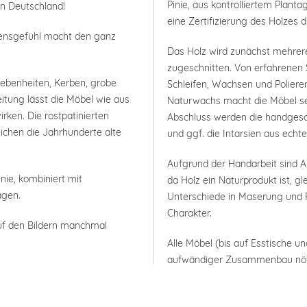
Pinie, aus kontrolliertem Plan
in Deutschland!
eine Zertifizierung des Holzes 
bensgefühl macht den ganz
Das Holz wird zunächst mehrer
zugeschnitten. Von erfahrenen 
nebenheiten, Kerben, grobe
Schleifen, Wachsen und Polieren
itung lässt die Möbel wie aus
Naturwachs macht die Möbel seh
rken. Die rostpatinierten
Abschluss werden die handgesc
ichen die Jahrhunderte alte
und ggf. die Intarsien aus ech
Aufgrund der Handarbeit sind
nie, kombiniert mit
da Holz ein Naturprodukt ist, g
agen.
Unterschiede in Maserung und F
Charakter.
uf den Bildern manchmal
Alle Möbel (bis auf Esstische un
aufwändiger Zusammenbau nöt