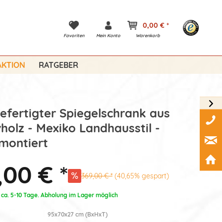
0,00 € *
Favoriten
Mein Konto
Warenkorb
KTION
RATGEBER
fertigter Spiegelschrank aus
holz - Mexiko Landhausstil -
 montiert
,00 € *
369,00 € *
(40,65% gespart)
: ca. 5-10 Tage. Abholung im Lager möglich
95x70x27 cm (BxHxT)