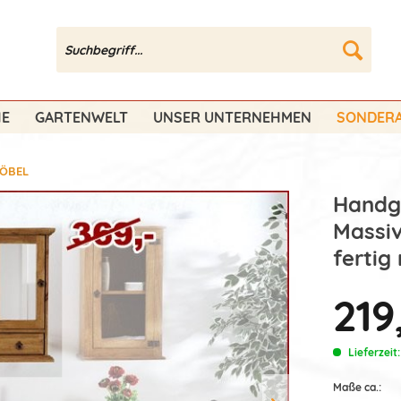
HE
GARTENWELT
UNSER UNTERNEHMEN
SONDERA
ÖBEL
Handge
Massiv
fertig
219
Lieferzeit
Maße ca.: