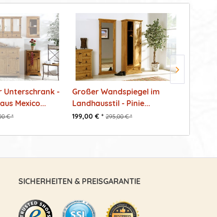
 Unterschrank -
Großer Wandspiegel im
Handge
aus Mexico...
Landhausstil - Pinie...
Wohnsc
Pinie...
199,00 € *
549,00 €
00 € *
295,00 € *
SICHERHEITEN & PREISGARANTIE