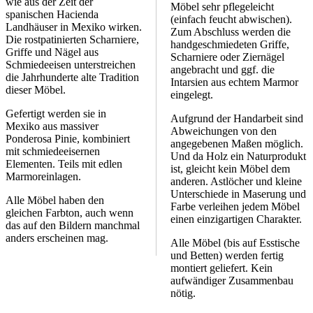
wie aus der Zeit der
Möbel sehr pflegeleicht
spanischen Hacienda
(einfach feucht abwischen).
Landhäuser in Mexiko wirken.
Zum Abschluss werden die
Die rostpatinierten Scharniere,
handgeschmiedeten Griffe,
Griffe und Nägel aus
Scharniere oder Ziernägel
Schmiedeeisen unterstreichen
angebracht und ggf. die
die Jahrhunderte alte Tradition
Intarsien aus echtem Marmor
dieser Möbel.
eingelegt.
Gefertigt werden sie in
Aufgrund der Handarbeit sind
Mexiko aus massiver
Abweichungen von den
Ponderosa Pinie, kombiniert
angegebenen Maßen möglich.
mit schmiedeeisernen
Und da Holz ein Naturprodukt
Elementen. Teils mit edlen
ist, gleicht kein Möbel dem
Marmoreinlagen.
anderen. Astlöcher und kleine
Unterschiede in Maserung und
Alle Möbel haben den
Farbe verleihen jedem Möbel
gleichen Farbton, auch wenn
einen einzigartigen Charakter.
das auf den Bildern manchmal
anders erscheinen mag.
Alle Möbel (bis auf Esstische
und Betten) werden fertig
montiert geliefert. Kein
aufwändiger Zusammenbau
nötig.