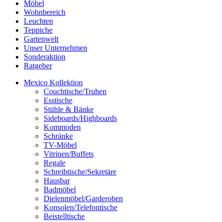
Möbel
Wohnbereich
Leuchten
Teppiche
Gartenwelt
Unser Unternehmen
Sonderaktion
Ratgeber
Mexico Kollektion
Couchtische/Truhen
Esstische
Stühle & Bänke
Sideboards/Highboards
Kommoden
Schränke
TV-Möbel
Vitrinen/Buffets
Regale
Schreibtische/Sekretäre
Hausbar
Badmöbel
Dielenmöbel/Garderoben
Konsolen/Telefontische
Beistelltische