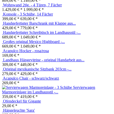
- Pinie massiv -...
809,00 € *
1.149,00 € *
Wohnwand 2tlg. - 4 Türen, 7 Fächer
1.429,00 € *
1.999,00 € *
Konsole - 3 Schübe, 14 Fächer
399,00 € *
639,00 € *
Handgefertigter Barschrank mit Klappe aus...
429,00 € *
779,00 € *
Handgefertigter Schreibtisch im Landhausstil -...
689,00 € *
1.049,00 € *
Großes original Mexico Highboard -...
669,00 € *
1.049,00 € *
Acapulco Hocker - rosa/rosa
169,00 € *
Landhaus Hängevitrine - original Handarbeit aus...
309,00 € *
449,00 € *
Original mexikanische Sitzbank 203cm -...
279,00 € *
429,00 € *
Acapulco Chair - schwarz/schwarz
269,00 € *
Servierwagen
Marmoreinlage im Landhausstil -...
359,00 € *
419,00 € *
Ofendeckel für Gigante
29,00 € *