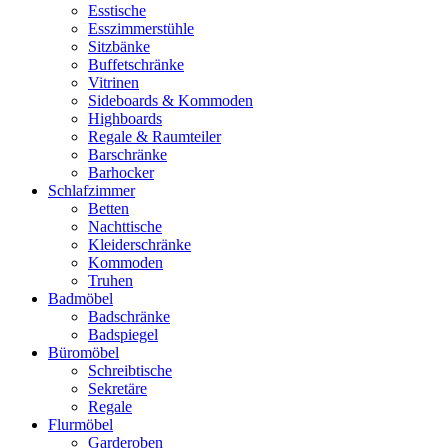
Esstische
Esszimmerstühle
Sitzbänke
Buffetschränke
Vitrinen
Sideboards & Kommoden
Highboards
Regale & Raumteiler
Barschränke
Barhocker
Schlafzimmer
Betten
Nachttische
Kleiderschränke
Kommoden
Truhen
Badmöbel
Badschränke
Badspiegel
Büromöbel
Schreibtische
Sekretäre
Regale
Flurmöbel
Garderoben