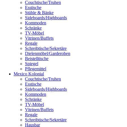
Couchtische/Truhen
Esstische
Stühle & Bänke
Sideboards/Highboards
Kommoden
Schränke
TV-Möbel
Vitrinen/Buffets
Regale
Schreibtische/Sekretäre
Dielenmöbel/Garderoben
Beistelltische
Spiegel
Pflegemittel
Mexico Kolonial
Couchtische/Truhen
Esstische
Sideboards/Highboards
Kommoden
Schränke
TV-Möbel
Vitrinen/Buffets
Regale
Schreibtische/Sekretäre
Hausbar