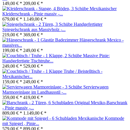
149,00 € *
209,00 € *
Mexikanischer
Kleiderschrank - Pinie massiv -...
679,00 € *
1.149,00 € *
Handgefertigter
Spiegelschrank aus Massivholz -...
219,00 € *
369,00 € *
Badezimmer Hängeschrank Mexico -
massives...
199,00 € *
249,00 € *
Massive Pinie:
Handgefertigte Tischtruhe...
249,00 € *
529,00 € *
Truhe / Beistelltisch -
Mexikanischer...
159,00 € *
249,00 € *
Servierwagen
Marmoreinlage im Landhausstil -...
359,00 € *
419,00 € *
Original Mexiko-Barschrank
- Pinie massiv -...
809,00 € *
1.149,00 € *
Mexikanische Kommode
mit Spiegel , Pinie...
579,00 € *
899,00 € *