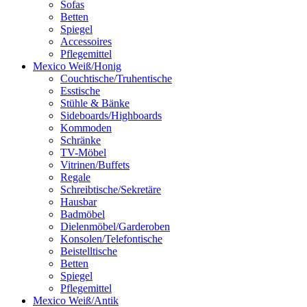
Sofas
Betten
Spiegel
Accessoires
Pflegemittel
Mexico Weiß/Honig
Couchtische/Truhentische
Esstische
Stühle & Bänke
Sideboards/Highboards
Kommoden
Schränke
TV-Möbel
Vitrinen/Buffets
Regale
Schreibtische/Sekretäre
Hausbar
Badmöbel
Dielenmöbel/Garderoben
Konsolen/Telefontische
Beistelltische
Betten
Spiegel
Pflegemittel
Mexico Weiß/Antik