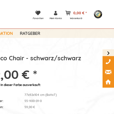
0,00 € *
Favoriten
Mein Konto
Warenkorb
KTION
RATGEBER
co Chair - schwarz/schwarz
,00 € *
: In dieser Farbe ausverkauft
77x92x104 cm (BxHxT)
er:
55-900-01-0
en:
59,00 €