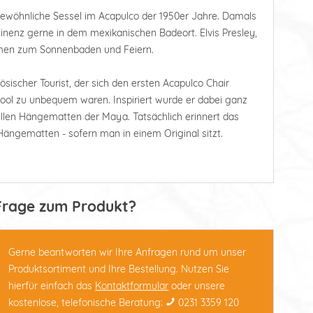
ewöhnliche Sessel im Acapulco der 1950er Jahre. Damals
ominenz gerne in dem mexikanischen Badeort. Elvis Presley,
kamen zum Sonnenbaden und Feiern.
ösischer Tourist, der sich den ersten Acapulco Chair
Pool zu unbequem waren. Inspiriert wurde er dabei ganz
nellen Hängematten der Maya. Tatsächlich erinnert das
Hängematten - sofern man in einem Original sitzt.
Frage zum Produkt?
Gerne beantworten wir Ihre Anfragen rund um unser
Produktsortiment und Ihre Bestellung. Nutzen Sie
hierfür einfach das
Kontaktformular
oder unsere
kostenlose, telefonische Beratung:
0231 3359 120