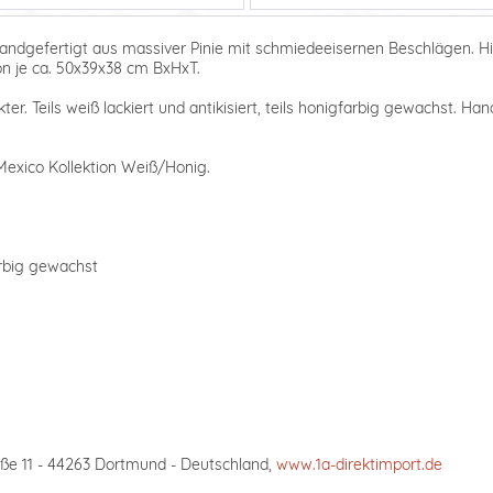
dgefertigt aus massiver Pinie mit schmiedeeisernen Beschlägen. Hin
on je ca. 50x39x38 cm BxHxT.
r. Teils weiß lackiert und antikisiert, teils honigfarbig gewachst. Han
Mexico Kollektion Weiß/Honig.
farbig gewachst
ße 11 - 44263 Dortmund - Deutschland,
www.1a-direktimport.de