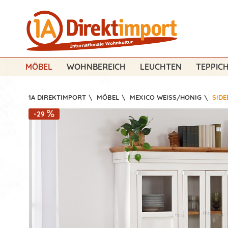
MÖBEL
WOHNBEREICH
LEUCHTEN
TEPPIC
1A DIREKTIMPORT
\
MÖBEL
\
MEXICO WEISS/HONIG
\
SID
-29