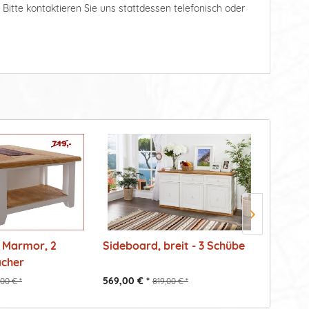
. Bitte kontaktieren Sie uns stattdessen telefonisch oder
- Marmor, 2
Sideboard, breit - 3 Schübe
Esstisc
ächer
569,00 € *
449,00 
,00 € *
819,00 € *