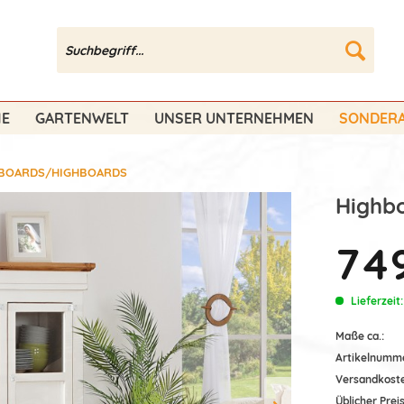
HE
GARTENWELT
UNSER UNTERNEHMEN
SONDERA
EBOARDS/HIGHBOARDS
Highbo
749
Lieferzeit
Maße ca.:
Artikelnumm
Versandkost
Üblicher Preis