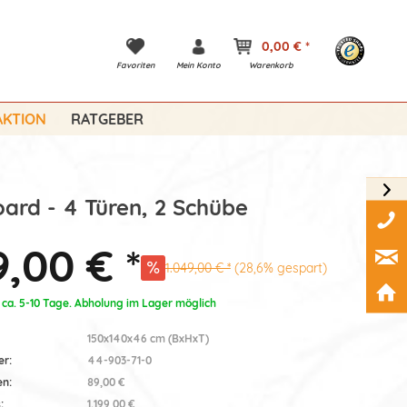
0,00 € *
Favoriten
Mein Konto
Warenkorb
KTION
RATGEBER
ard - 4 Türen, 2 Schübe
,00 € *
1.049,00 € *
(28,6% gespart)
: ca. 5-10 Tage. Abholung im Lager möglich
150x140x46 cm (BxHxT)
er:
44-903-71-0
en:
89,00 €
:
1.199,00 €