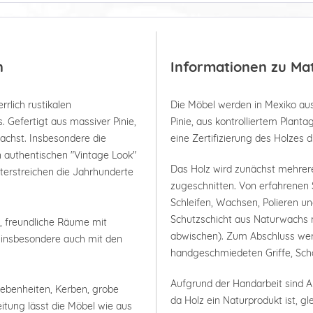
n
Informationen zu Ma
rrlich rustikalen
Die Möbel werden in Mexiko aus
 Gefertigt aus massiver Pinie,
Pinie, aus kontrolliertem Plan
wachst. Insbesondere die
eine Zertifizierung des Holzes 
n authentischen "Vintage Look"
Das Holz wird zunächst mehrer
terstreichen die Jahrhunderte
zugeschnitten. Von erfahrenen 
Schleifen, Wachsen, Polieren un
Schutzschicht aus Naturwachs m
e, freundliche Räume mit
abwischen). Zum Abschluss werde
n, insbesondere auch mit den
handgeschmiedeten Griffe, Scha
Aufgrund der Handarbeit sind
nebenheiten, Kerben, grobe
da Holz ein Naturprodukt ist, g
itung lässt die Möbel wie aus