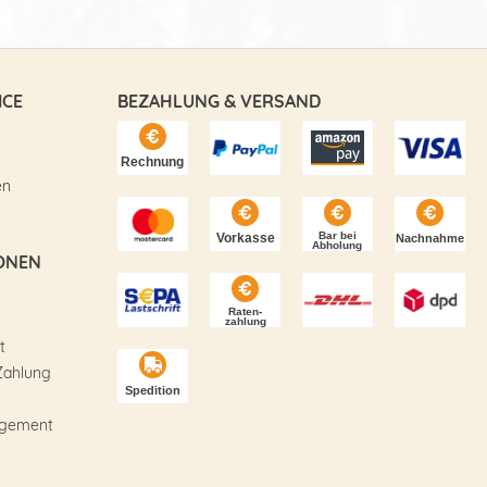
ICE
BEZAHLUNG & VERSAND
en
ONEN
t
Zahlung
agement