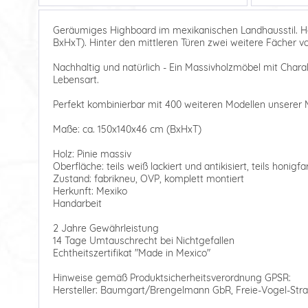
Geräumiges Highboard im mexikanischen Landhausstil. Han
BxHxT). Hinter den mittleren Türen zwei weitere Fächer v
Nachhaltig und natürlich - Ein Massivholzmöbel mit Charakte
Lebensart.
Perfekt kombinierbar mit 400 weiteren Modellen unserer 
Maße: ca. 150x140x46 cm (BxHxT)
Holz: Pinie massiv
Oberfläche: teils weiß lackiert und antikisiert, teils honig
Zustand: fabrikneu, OVP, komplett montiert
Herkunft: Mexiko
Handarbeit
2 Jahre Gewährleistung
14 Tage Umtauschrecht bei Nichtgefallen
Echtheitszertifikat "Made in Mexico"
Hinweise gemäß Produktsicherheitsverordnung GPSR:
Hersteller: Baumgart/Brengelmann GbR, Freie-Vogel-Stra