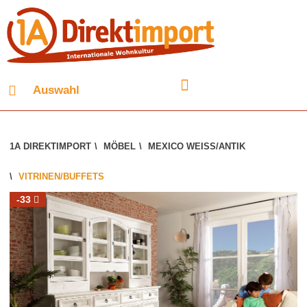
Auswahl
1A DIREKTIMPORT
\
MÖBEL
\
MEXICO WEISS/ANTIK
\
VITRINEN/BUFFETS
-33