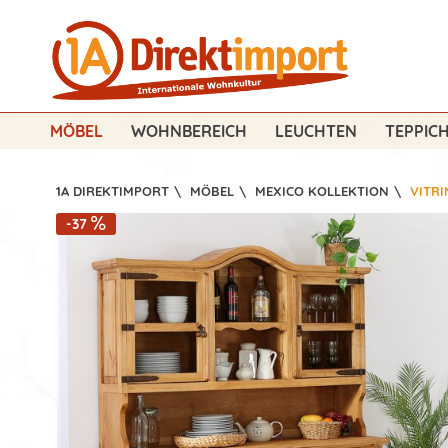
MÖBEL
WOHNBEREICH
LEUCHTEN
TEPPIC
1A DIREKTIMPORT
\
MÖBEL
\
MEXICO KOLLEKTION
\
VITR
-37