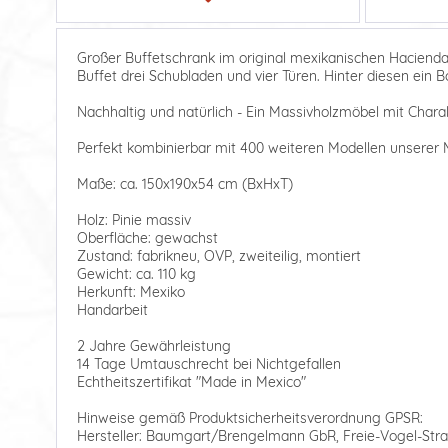
Großer Buffetschrank im original mexikanischen Hacienda 
Buffet drei Schubladen und vier Türen. Hinter diesen ein B
Nachhaltig und natürlich - Ein Massivholzmöbel mit Charak
Perfekt kombinierbar mit 400 weiteren Modellen unserer M
Maße: ca. 150x190x54 cm (BxHxT)
Holz: Pinie massiv
Oberfläche: gewachst
Zustand: fabrikneu, OVP, zweiteilig, montiert
Gewicht: ca. 110 kg
Herkunft: Mexiko
Handarbeit
2 Jahre Gewährleistung
14 Tage Umtauschrecht bei Nichtgefallen
Echtheitszertifikat "Made in Mexico"
Hinweise gemäß Produktsicherheitsverordnung GPSR:
Hersteller: Baumgart/Brengelmann GbR, Freie-Vogel-Stra