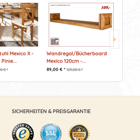
uhl Mexico X -
Wandregal/Bücherboard
Origina
 Pinie...
Mexico 120cm -...
montier
89,00 € *
529,00 €
00 € *
129,00 € *
SICHERHEITEN & PREISGARANTIE