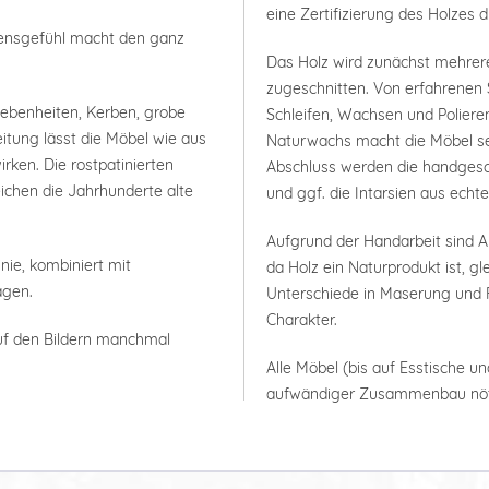
eine Zertifizierung des Holzes 
bensgefühl macht den ganz
Das Holz wird zunächst mehrer
zugeschnitten. Von erfahrenen 
nebenheiten, Kerben, grobe
Schleifen, Wachsen und Polieren
itung lässt die Möbel wie aus
Naturwachs macht die Möbel seh
rken. Die rostpatinierten
Abschluss werden die handgesc
ichen die Jahrhunderte alte
und ggf. die Intarsien aus ech
Aufgrund der Handarbeit sind
nie, kombiniert mit
da Holz ein Naturprodukt ist, g
agen.
Unterschiede in Maserung und F
Charakter.
uf den Bildern manchmal
Alle Möbel (bis auf Esstische un
aufwändiger Zusammenbau nöt