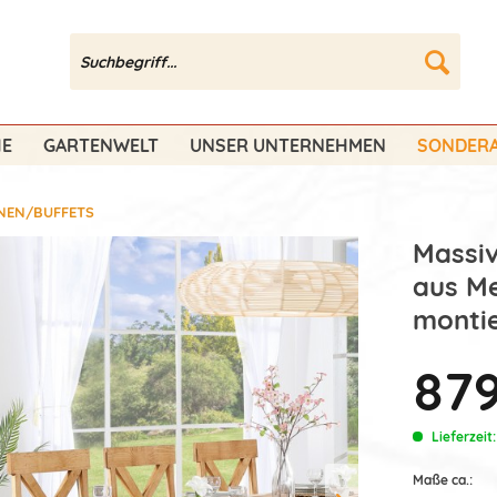
HE
GARTENWELT
UNSER UNTERNEHMEN
SONDERA
INEN/BUFFETS
Massiv
aus Me
montie
879
Lieferzeit
Maße ca.: