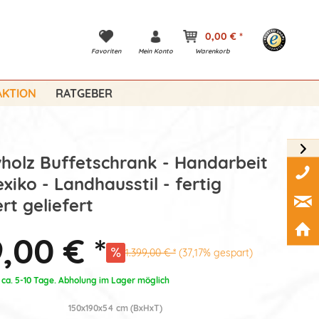
0,00 € *
Favoriten
Mein Konto
Warenkorb
KTION
RATGEBER
holz Buffetschrank - Handarbeit
xiko - Landhausstil - fertig
rt geliefert
,00 € *
1.399,00 € *
(37,17% gespart)
: ca. 5-10 Tage. Abholung im Lager möglich
150x190x54 cm (BxHxT)