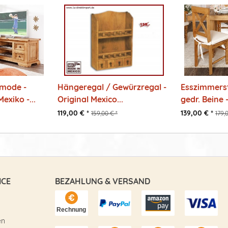
mode -
Hängeregal / Gewürzregal -
Esszimmerst
exiko -...
Original Mexico...
gedr. Beine -
119,00 € *
139,00 € *
159,00 € *
179,
ICE
BEZAHLUNG & VERSAND
en