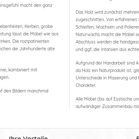
bensgefühl macht den ganz
Das Holz wird zunächst mehrer
zugeschnitten. Von erfahrenen 
nebenheiten, Kerben, grobe
Schleifen, Wachsen und Polieren
itung lässt die Möbel wie aus
Naturwachs macht die Möbel seh
rken. Die rostpatinierten
Abschluss werden die handgesc
ichen die Jahrhunderte alte
und ggf. die Intarsien aus ech
Aufgrund der Handarbeit sind
nie, kombiniert mit
da Holz ein Naturprodukt ist, g
agen.
Unterschiede in Maserung und F
Charakter.
uf den Bildern manchmal
Alle Möbel (bis auf Esstische un
aufwändiger Zusammenbau nöt
Ihre Vorteile