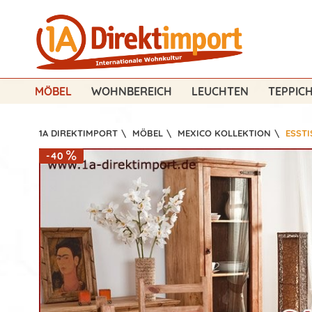
MÖBEL
WOHNBEREICH
LEUCHTEN
TEPPIC
1A DIREKTIMPORT
\
MÖBEL
\
MEXICO KOLLEKTION
\
ESSTI
-40