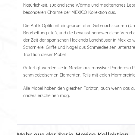
Natürlichkeit, südländische Wärme und mediterranes Le
besonderen Charme der MEXICO Kollektion aus.
Die Antik-Optik mit eingearbeiteten Gebrauchsspuren (U
Bearbeitung etc.), und die bewusst handwerkliche Verarbe
der Zeit der spanischen Hacienda Landhäuser in Mexiko wi
Scharniere, Griffe und Nägel aus Schmiedeeisen unterstre
Tradition dieser Möbel.
Gefertigt werden sie in Mexiko aus massiver Ponderosa Pi
schmiedeeisernen Elementen. Teils mit edlen Marmoreinl
Alle Möbel haben den gleichen Farbton, auch wenn das a
anders erscheinen mag.
Mehr aus der Serie Mexico Kollektion