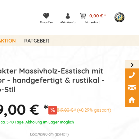
0,00 € *
Favoriten
Mein Konto
Warenkorb
KTION
RATGEBER
ter Massivholz-Esstisch mit
 - handgefertigt & rustikal -
-Stil
,00 € *
819,00 € *
(40,29% gespart)
: ca. 5-10 Tage. Abholung im Lager möglich
135x78x80 cm (BxHxT)