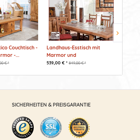
ico Couchtisch -
Landhaus-Esstisch mit
Handge
rmor -...
Marmor und
Esstisch
Ansteckplatten...
539,00 € *
569,00 €
00 € *
849,00 € *
SICHERHEITEN & PREISGARANTIE