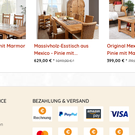
 mit Marmor
Massivholz-Esstisch aus
Original Mex
Mexico - Pinie mit...
Pinie mit Ma
629,00 € *
399,00 € *
1.049,00 € *
719,
ICE
BEZAHLUNG & VERSAND
en