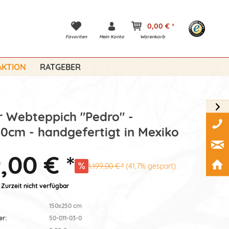
0,00 € *
Favoriten
Mein Konto
Warenkorb
KTION
RATGEBER
 Webteppich "Pedro" -
0cm - handgefertigt in Mexiko
,00 € *
1.199,00 € *
(41,7% gespart)
 Zurzeit nicht verfügbar
150x250 cm
er:
50-011-03-0