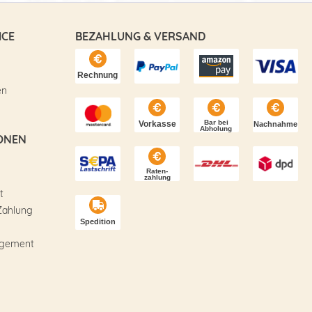
ICE
BEZAHLUNG & VERSAND
en
ONEN
t
Zahlung
agement