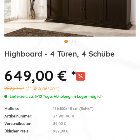
Highboard - 4 Türen, 4 Schübe
649,00 € *
989,00 € *
(34,38% gespart)
Lieferzeit: ca. 5-10 Tage. Abholung im Lager möglich
Maße ca.:
181x100x45 cm (BxHxT)
Artikelnummer:
37-901-90-0
Versandkosten:
89,00 €
Üblicher Preis:
989,00 €