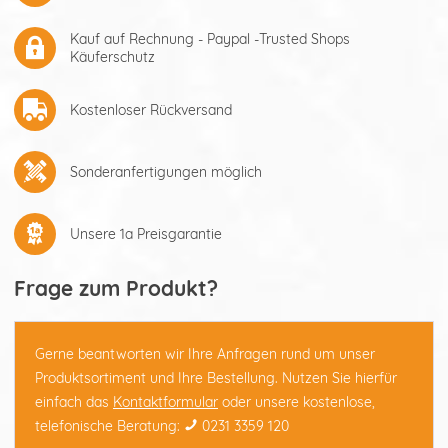
Kauf auf Rechnung - Paypal -Trusted Shops
Käuferschutz
Kostenloser Rückversand
Sonderanfertigungen möglich
Unsere 1a Preisgarantie
Frage zum Produkt?
Gerne beantworten wir Ihre Anfragen rund um unser
Produktsortiment und Ihre Bestellung. Nutzen Sie hierfür
einfach das
Kontaktformular
oder unsere kostenlose,
telefonische Beratung:
0231 3359 120