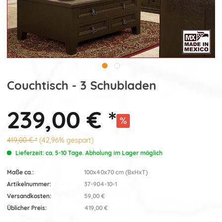
Couchtisch - 3 Schubladen
239,00 € *
419,00 € *
(42,96% gespart)
Lieferzeit: ca. 5-10 Tage. Abholung im Lager möglich
Maße ca.:
100x40x70 cm (BxHxT)
Artikelnummer:
37-904-10-1
Versandkosten:
59,00 €
Üblicher Preis:
419,00 €