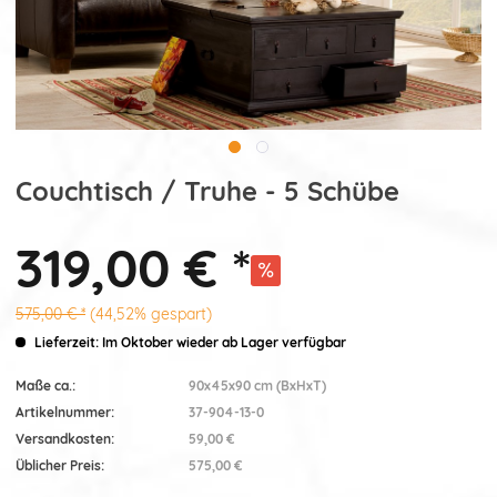
Couchtisch / Truhe - 5 Schübe
319,00 € *
575,00 € *
(44,52% gespart)
Lieferzeit: Im Oktober wieder ab Lager verfügbar
Maße ca.:
90x45x90 cm (BxHxT)
Artikelnummer:
37-904-13-0
Versandkosten:
59,00 €
Üblicher Preis:
575,00 €