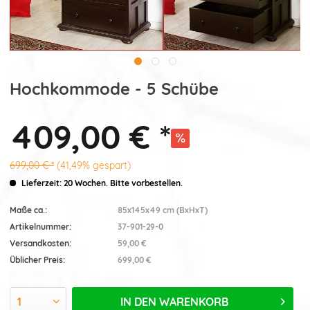
Hochkommode - 5 Schübe
409,00 € *
699,00 € *
(41,49% gespart)
Lieferzeit: 20 Wochen. Bitte vorbestellen.
Maße ca.:
85x145x49 cm (BxHxT)
Artikelnummer:
37-901-29-0
Versandkosten:
59,00 €
Üblicher Preis:
699,00 €
IN DEN
WARENKORB