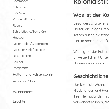
Kolonialsti
Kommoden
Schränke
TV-Möbel
Was ist der Kol
Vitrinen/Buffets
Besonders charakterist
Regale
Hölzer, die in den Urs
Schreibtische/Sekretäre
setzen ausdrucksstark
Hausbar
hier im spannenden Dia
Dielenmöbel/Garderoben
Konsolen/Telefontische
Wichtig bei der Betrac
Beistelltische
unweigerlich mit Unter
Spiegel
Hommage an das kunstv
Pflegemittel
Rattan- und Polsterstühle
Geschichtliche
Acapulco Chair
Der koloniale Wohnstil
Niederlanden und Frank
Wohnbereich
ihrer Heimatländer mi
Leuchten
verwendet wurden, die 