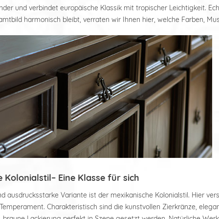
änder und verbindet europäische Klassik mit tropischer Leichtigkeit. 
mtbild harmonisch bleibt, verraten wir Ihnen hier, welche Farben, Muste
Kolonialstil– Eine Klasse für sich
d ausdrucksstarke Variante ist der mexikanische Kolonialstil. Hier ve
Temperament. Charakteristisch sind die kunstvollen Zierkränze, elega
z-braune Lackierung perfekt in Szene gesetzt werden. Natürliche Wer