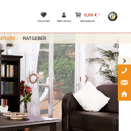
0,00 € *
Favoriten
Mein Konto
Warenkorb
KTION
RATGEBER