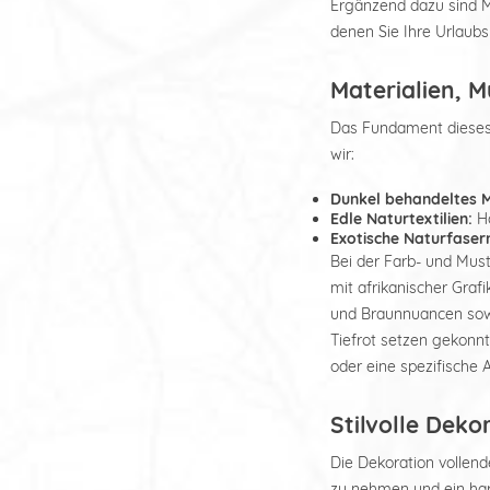
Ergänzend dazu sind Mö
denen Sie Ihre Urlaubs
Materialien, 
Das Fundament dieses 
wir:
Dunkel behandeltes M
Edle Naturtextilien:
Ho
Exotische Naturfaser
Bei der Farb- und Must
mit afrikanischer Graf
und Braunnuancen sow
Tiefrot setzen gekonnt
oder eine spezifische 
Stilvolle Deko
Die Dekoration vollen
zu nehmen und ein har