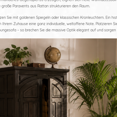
 große Paravents aus Rattan strukturieren den Raum.
zen Sie mit goldenen Spiegeln oder klassischen Kronleuchtern. Ein hi
n Ihrem Zuhause eine ganz individuelle, weltoffene Note. Platzieren 
oungesofa – so brechen Sie die massive Optik elegant auf und sorgen 