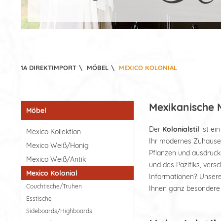
1A DIREKTIMPORT
\
MÖBEL
\
MEXICO KOLONIAL
Mexikanische M
Möbel
Der
Kolonialstil
ist ei
Mexico Kollektion
Ihr modernes Zuhause 
Mexico Weiß/Honig
Pflanzen und ausdrucks
Mexico Weiß/Antik
und des Pazifiks, vers
Mexico Kolonial
Informationen? Unsere 
Couchtische/Truhen
Ihnen ganz besondere M
Esstische
Sideboards/Highboards