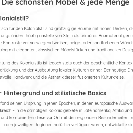
l: Die schönsten Möbel & jede Menge 
onialstil?
isch für den Kolonialstil sind großzügige Räume mit hohen Decken, die
prungsländern häufig anstelle von Stein als primäres Baumaterial genu
e Kontraste vor vorwiegend weißen, beige- oder sandfarbenen Wände
log mit eleganten, klassischen Möbelstücken und traditionellen Desig
htung des Kolonialstils ist jedoch stets auch der geschichtliche Kontex
drückung und der Ausbeutung lokaler Kulturen einher. Der heutige Einri
olle Handwerk und die Ästhetik dieser fusionierten Kulturkreise.
r Hintergrund und stilistische Basics
 fand seinen Ursprung in jenen Epochen, in denen europäische Auswand
reich – in die damaligen Kolonialgebiete in Lateinamerika, Afrika und
t und kombinierten diese vor Ort mit den regionalen Besonderheiten 
in den jeweiligen Regionen natürlich verfügbar waren, entwickelte sic