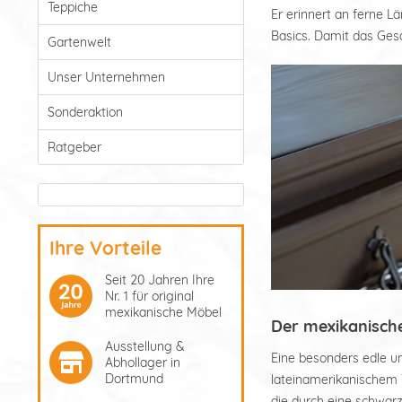
Teppiche
Er erinnert an ferne L
Basics. Damit das Gesa
Gartenwelt
Unser Unternehmen
Sonderaktion
Ratgeber
Ihre Vorteile
Seit 20 Jahren Ihre
Nr. 1 für original
mexikanische Möbel
Der mexikanische 
Ausstellung &
Eine besonders edle un
Abhollager in
Dortmund
lateinamerikanischem 
die durch eine schwar