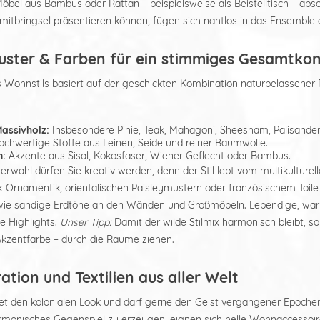
bel aus Bambus oder Rattan – beispielsweise als Beistelltisch – abso
mitbringsel präsentieren können, fügen sich nahtlos in das Ensemble e
Muster & Farben für ein stimmiges Gesamtko
Wohnstils basiert auf der geschickten Kombination naturbelassener 
assivholz:
Insbesondere Pinie, Teak, Mahagoni, Sheesham, Palisander
chwertige Stoffe aus Leinen, Seide und reiner Baumwolle.
n:
Akzente aus Sisal, Kokosfaser, Wiener Geflecht oder Bambus.
erwahl dürfen Sie kreativ werden, denn der Stil lebt vom multikultur
ik-Ornamentik, orientalischen Paisleymustern oder französischem Toil
ie sandige Erdtöne an den Wänden und Großmöbeln. Lebendige, warm
e Highlights.
Unser Tipp:
Damit der wilde Stilmix harmonisch bleibt, so
Akzentfarbe – durch die Räume ziehen.
ration und Textilien aus aller Welt
det den kolonialen Look und darf gerne den Geist vergangener Epoc
monisches Gegenspiel zu erzeugen, eignen sich helle Wohnaccessoir