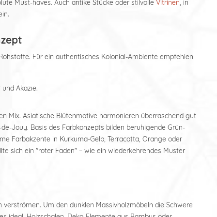
lute Must-haves. Auch antike Stücke oder stilvolle
Vitrinen
, in
in.
nzept
Rohstoffe. Für ein authentisches Kolonial-Ambiente empfehlen
 und Akazie.
ellen Mix. Asiatische Blütenmotive harmonieren überraschend gut
e-de-Jouy. Basis des Farbkonzepts bilden beruhigende Grün-
e Farbakzente in Kurkuma-Gelb, Terracotta, Orange oder
llte sich ein "roter Faden" – wie ein wiederkehrendes Muster
hen verströmen. Um den dunklen Massivholzmöbeln die Schwere
es ideal. Holzschalen, Deko-Elemente aus Bambus oder