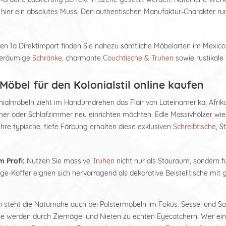
 hier ein absolutes Muss. Den authentischen Manufaktur-Charakter r
en 1a Direktimport finden Sie nahezu sämtliche Möbelarten im Mexico 
 geräumige
Schränke
, charmante
Couchtische & Truhen
sowie rustikale
Möbel für den Kolonialstil online kaufen
ialmöbeln zieht im Handumdrehen das Flair von Lateinamerika, Afrika o
 oder Schlafzimmer neu einrichten möchten. Edle Massivhölzer wie
 Ihre typische, tiefe Färbung erhalten diese exklusiven
Schreibtische
, S
m Profi:
Nutzen Sie massive
Truhen
nicht nur als Stauraum, sondern f
age-Koffer eignen sich hervorragend als dekorative Beistelltische mi
steht die Naturnähe auch bei Polstermöbeln im Fokus. Sessel und So
 werden durch Ziernägel und Nieten zu echten Eyecatchern. Wer eine t