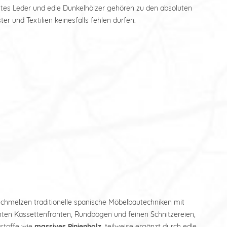
Echtes Leder und edle Dunkelhölzer gehören zu den absoluten
r und Textilien keinesfalls fehlen dürfen.
rschmelzen traditionelle spanische Möbelbautechniken mit
nten Kassettenfronten, Rundbögen und feinen Schnitzereien,
kstoffe wie
massives Pinienholz
, teilweise ergänzt durch edle