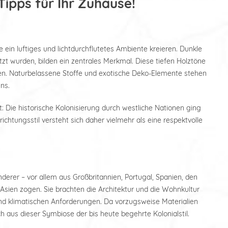
Tipps für Ihr Zuhause!
 ein luftiges und lichtdurchflutetes Ambiente kreieren. Dunkle
tzt wurden, bilden ein zentrales Merkmal. Diese tiefen Holztöne
n. Naturbelassene Stoffe und exotische Deko-Elemente stehen
ns.
t: Die historische Kolonisierung durch westliche Nationen ging
chtungsstil versteht sich daher vielmehr als eine respektvolle
erer – vor allem aus Großbritannien, Portugal, Spanien, den
 Asien zogen. Sie brachten die Architektur und die Wohnkultur
und klimatischen Anforderungen. Da vorzugsweise Materialien
h aus dieser Symbiose der bis heute begehrte Kolonialstil.