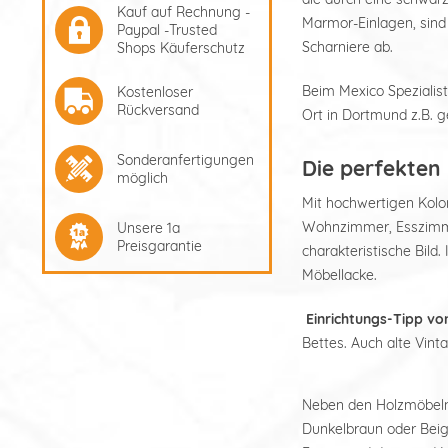
Kauf auf Rechnung -
Marmor-Einlagen, sind
Paypal -Trusted
Scharniere ab.
Shops Käuferschutz
Beim Mexico Spezialist
Kostenloser
Rückversand
Ort in Dortmund z.B.
Sonderanfertigungen
Die perfekten 
möglich
Mit hochwertigen Kolon
Wohnzimmer, Esszimmer
Unsere 1a
Preisgarantie
charakteristische Bild.
Möbellacke.
Einrichtungs-Tipp vo
Bettes. Auch alte Vint
Neben den Holzmöbeln 
Dunkelbraun oder Beige