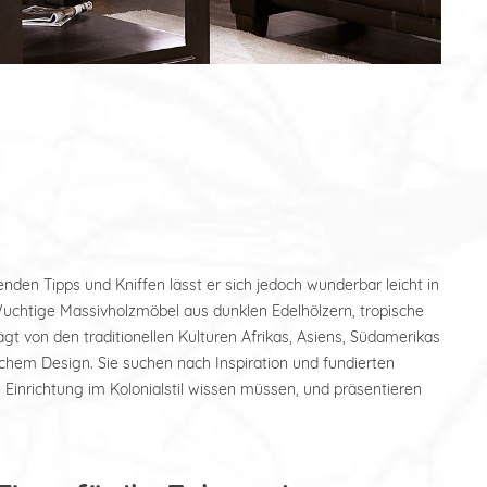
nden Tipps und Kniffen lässt er sich jedoch wunderbar leicht in
uchtige Massivholzmöbel aus dunklen Edelhölzern, tropische
gt von den traditionellen Kulturen Afrikas, Asiens, Südamerikas
schem Design. Sie suchen nach Inspiration und fundierten
 Einrichtung im Kolonialstil wissen müssen, und präsentieren