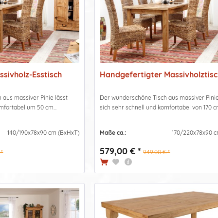
ssivholz-Esstisch
Handgefertigter Massivholztisch
aus massiver Pinie lässt
Der wunderschöne Tisch aus massiver Pinie
mfortabel um 50 cm...
sich sehr schnell und komfortabel von 170 cm
140/190x78x90 cm (BxHxT)
Maße ca.:
170/220x78x90 c
579,00 € *
 *
949,00 € *