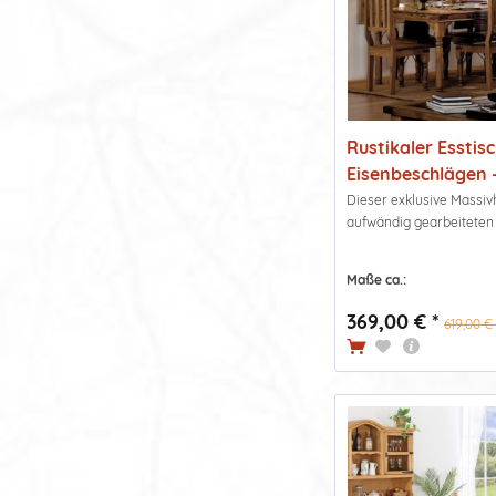
Rustikaler Esstis
Eisenbeschlägen -.
Dieser exklusive Massivh
aufwändig gearbeiteten D
Maße ca.:
369,00 € *
619,00 € 