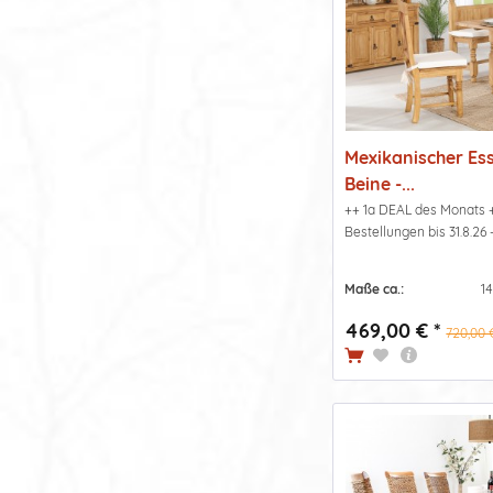
Mexikanischer Ess
Beine -...
++ 1a DEAL des Monats ++
Bestellungen bis 31.8.26
Maße ca.:
1
469,00 € *
720,00 