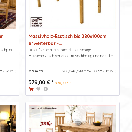
er
Massivholz-Esstisch bis 280x100cm
erweiterbar -...
ischplatte
Bis auf 280cm lässt sich dieser riesige
Massivholztisch verlängern! Nachhaltig und natürlich
-...
m (BxHxT)
Maße ca.:
200/240/280x76x100 cm (BxHxT)
579,00 € *
890,00 € *