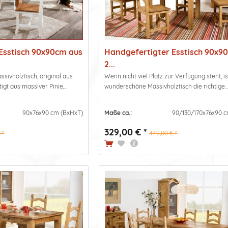
Esstisch 90x90cm aus
Handgefertigter Esstisch 90x9
2...
ivholztisch, original aus
Wenn nicht viel Platz zur Verfügung steht, is
igt aus massiver Pinie,...
wunderschöne Massivholztisch die richtige..
90x76x90 cm (BxHxT)
Maße ca.:
90/130/170x76x90 c
329,00 € *
 *
449,00 € *