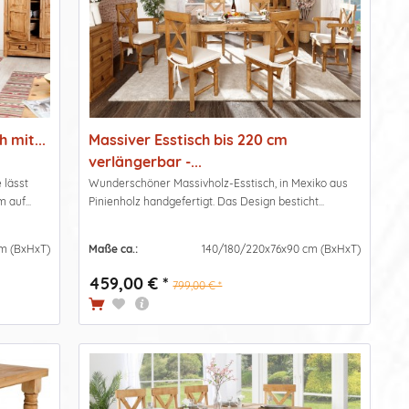
 mit...
Massiver Esstisch bis 220 cm
verlängerbar -...
 lässt
Wunderschöner Massivholz-Esstisch, in Mexiko aus
 auf...
Pinienholz handgefertigt. Das Design besticht...
m (BxHxT)
Maße ca.:
140/180/220x76x90 cm (BxHxT)
459,00 € *
799,00 € *