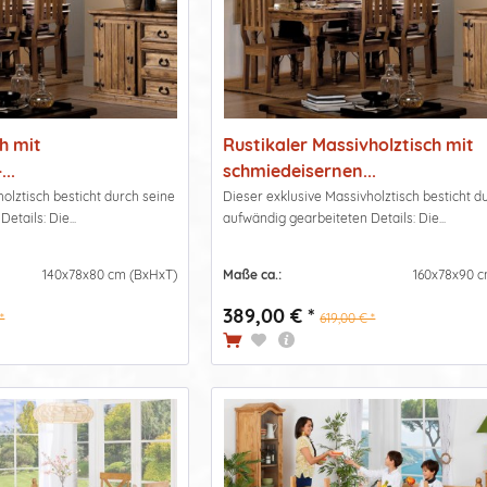
ch mit
Rustikaler Massivholztisch mit
..
schmiedeisernen...
olztisch besticht durch seine
Dieser exklusive Massivholztisch besticht d
etails: Die...
aufwändig gearbeiteten Details: Die...
140x78x80 cm (BxHxT)
Maße ca.:
160x78x90 c
389,00 € *
*
619,00 € *