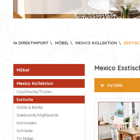
1A DIREKTIMPORT
\
MÖBEL
\
MEXICO KOLLEKTION
\
ESSTIS
Mexico Esstisc
Möbel
Mexico Kollektion
FILTERN
Couchtische/Truhen
Esstische
Stühle & Bänke
Sideboards/Highboards
Kommoden
Schränke
TV-Möbel