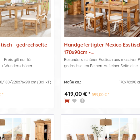
tisch - gedrechselte
Handgefertigter Mexico Esstisc
170x90cm -...
 Preis gilt nur für
Besonders schöner Esstisch aus massiver P
 ++ Wunderschöner...
gedrechselten Beinen. Auf einer Seite eine...
40/180/220x76x90 cm (BxHxT)
Maße ca.:
170x76x90 
419,00 € *
€ *
599,00 € *