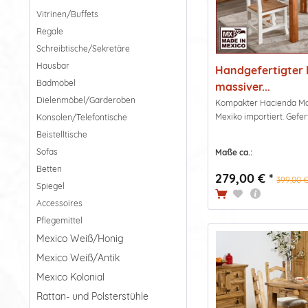
Vitrinen/Buffets
Regale
Schreibtische/Sekretäre
Hausbar
Handgefertigter 
Badmöbel
massiver...
Dielenmöbel/Garderoben
Kompakter Hacienda Mass
Mexiko importiert. Gefert
Konsolen/Telefontische
Beistelltische
Sofas
Maße ca.:
Betten
279,00 € *
399,00 €
Spiegel
Accessoires
Pflegemittel
Mexico Weiß/Honig
Mexico Weiß/Antik
Mexico Kolonial
Rattan- und Polsterstühle