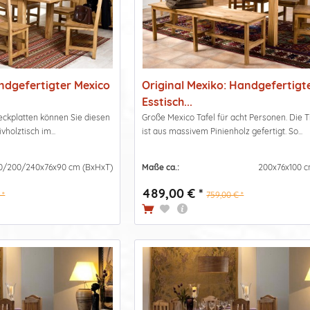
andgefertigter Mexico
Original Mexiko: Handgefertigt
Esstisch...
teckplatten können Sie diesen
Große Mexico Tafel für acht Personen. Die T
holztisch im...
ist aus massivem Pinienholz gefertigt. So...
0/200/240x76x90 cm (BxHxT)
Maße ca.:
200x76x100 c
489,00 € *
 *
759,00 € *