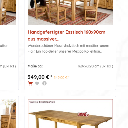
Handgefertigter Esstisch 160x90cm
aus massiver...
latten
Wunderschöner Massivholztisch mit mediterranem
Flair. Ein Top-Seller unserer Mexico Kollektion,...
m (BxHxT)
Maße ca.:
160x76x90 cm (BxHxT)
349,00 € *
549,00 € *