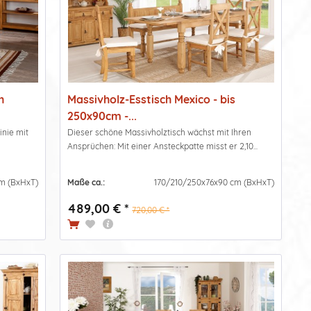
h
Massivholz-Esstisch Mexico - bis
250x90cm -...
inie mit
Dieser schöne Massivholztisch wächst mit Ihren
Ansprüchen: Mit einer Ansteckpatte misst er 2,10...
cm (BxHxT)
Maße ca.:
170/210/250x76x90 cm (BxHxT)
489,00 € *
720,00 € *