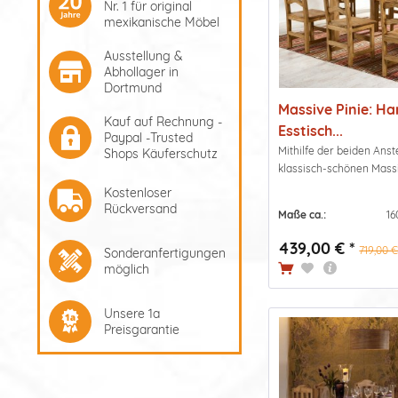
Nr. 1 für original
mexikanische Möbel
Ausstellung &
Abhollager in
Dortmund
Massive Pinie: H
Kauf auf Rechnung -
Esstisch...
Paypal -Trusted
Mithilfe der beiden Ans
Shops Käuferschutz
klassisch-schönen Massiv
Kostenloser
Rückversand
Maße ca.:
16
439,00 € *
719,00 €
Sonderanfertigungen
möglich
Unsere 1a
Preisgarantie