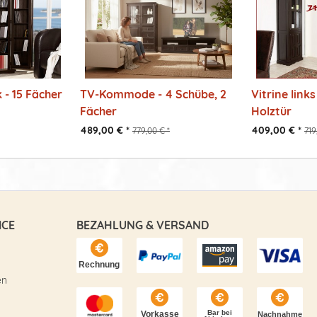
- 15 Fächer
TV-Kommode - 4 Schübe, 2
Vitrine links 
Fächer
Holztür
489,00 € *
409,00 € *
779,00 € *
719
ICE
BEZAHLUNG & VERSAND
en