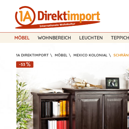
MÖBEL
WOHNBEREICH
LEUCHTEN
TEPPIC
1A DIREKTIMPORT
\
MÖBEL
\
MEXICO KOLONIAL
\
SCHRÄN
-53