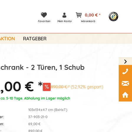
0,00 € *
Favoriten
Mein Konto
Warenkorb
KTION
RATGEBER
hrank - 2 Türen, 1 Schub
,00 € *
890,00 € *
(52,92% gespart)
: ca. 5-10 Tage. Abholung im Lager möglich
103x134x47 cm (BxHxT)
er:
37-903-21-0
en:
69,00 €
:
890,00 €