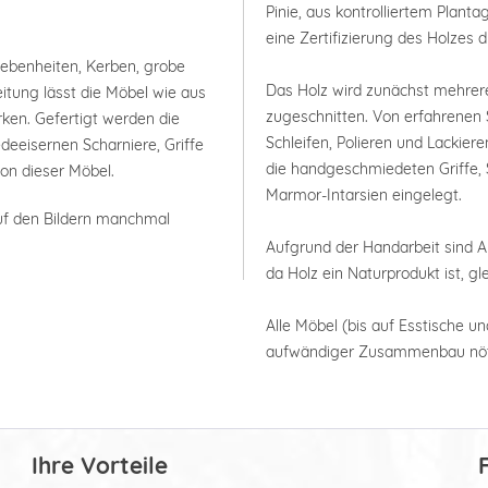
Pinie, aus kontrolliertem Plan
eine Zertifizierung des Holzes 
nebenheiten, Kerben, grobe
Das Holz wird zunächst mehrer
itung lässt die Möbel wie aus
zugeschnitten. Von erfahrenen 
rken. Gefertigt werden die
Schleifen, Polieren und Lackier
deeisernen Scharniere, Griffe
die handgeschmiedeten Griffe, 
ion dieser Möbel.
Marmor-Intarsien eingelegt.
uf den Bildern manchmal
Aufgrund der Handarbeit sind
da Holz ein Naturprodukt ist, g
Alle Möbel (bis auf Esstische un
aufwändiger Zusammenbau nöt
Ihre Vorteile