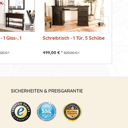
- 1 Glas-, 1
Schreibtisch - 1 Tür, 5 Schübe
Regal/R
499,00 € *
409,00 €
,00 € *
829,00 € *
SICHERHEITEN & PREISGARANTIE