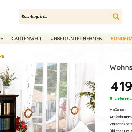
HE
GARTENWELT
UNSER UNTERNEHMEN
SONDERA
KE
Wohnsc
419
Lieferzeit
Maße ca.:
Artikelnumm
Versandkost
Üblicher Preis