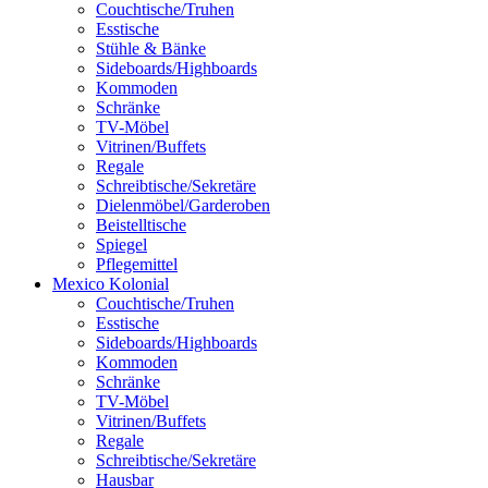
Couchtische/Truhen
Esstische
Stühle & Bänke
Sideboards/Highboards
Kommoden
Schränke
TV-Möbel
Vitrinen/Buffets
Regale
Schreibtische/Sekretäre
Dielenmöbel/Garderoben
Beistelltische
Spiegel
Pflegemittel
Mexico Kolonial
Couchtische/Truhen
Esstische
Sideboards/Highboards
Kommoden
Schränke
TV-Möbel
Vitrinen/Buffets
Regale
Schreibtische/Sekretäre
Hausbar