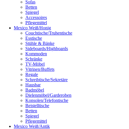
Sofas
Betten
Spiegel
Accessoires
Pflegemittel
Mexico Weiß/Honig
Couchtische/Truhentische
Esstische
Stühle & Bänke
Sideboards/Highboards
Kommoden
Schränke
TV-Möbel
Vitrinen/Buffets
Regale
Schreibtische/Sekretäre
Hausbar
Badmöbel
Dielenmöbel/Garderoben
Konsolen/Telefontische
Beistelltische
Betten
Spiegel
Pflegemittel
Mexico Weiß/Antik