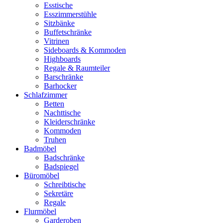
Esstische
Esszimmerstühle
Sitzbänke
Buffetschränke
Vitrinen
Sideboards & Kommoden
Highboards
Regale & Raumteiler
Barschränke
Barhocker
Schlafzimmer
Betten
Nachttische
Kleiderschränke
Kommoden
Truhen
Badmöbel
Badschränke
Badspiegel
Büromöbel
Schreibtische
Sekretäre
Regale
Flurmöbel
Garderoben