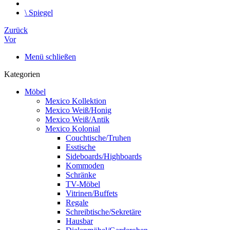
\
Spiegel
Zurück
Vor
Menü schließen
Kategorien
Möbel
Mexico Kollektion
Mexico Weiß/Honig
Mexico Weiß/Antik
Mexico Kolonial
Couchtische/Truhen
Esstische
Sideboards/Highboards
Kommoden
Schränke
TV-Möbel
Vitrinen/Buffets
Regale
Schreibtische/Sekretäre
Hausbar