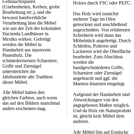
Gebrauchsspuren
Holzes durch FSC oder PEFC.
(Unebenheiten, Kerben, grobe
Bearbeitung etc.), und die
Das Holz wird zunächst
bewusst handwerkliche
mehrere Tage im Ofen
Verarbeitung lässt die Möbel
getrocknet und anschließend
wie aus der Zeit der kolonialen
zugeschnitten. Von erfahrenen
Hacienda Landhäuser in
Schreinern wird dann das
Mexiko wirken. Gefertigt
Möbelstück angefertigt. Durch
werden die Möbel in
Schleifen, Polieren und
Handarbeit aus massivem
Lackieren wird die Oberfläche
Pinienholz. Die
bearbeitet. Zum Abschluss
schmiedeeisernen Scharniere,
werden die
Griffe und Ziernägel
handgeschmiedeten Griffe,
unterstreichen die
Scharniere oder Ziernägel
Jahrhunderte alte Tradition
angebracht und ggf. die
dieser Möbel.
Marmor-Intarsien eingelegt.
Alle Möbel haben den
Aufgrund der Handarbeit sind
gleichen Farbton, auch wenn
Abweichungen von den
das auf den Bildern manchmal
angegebenen Maßen möglich.
anders erscheinen mag.
Und da Holz ein Naturprodukt
ist, gleicht kein Möbel dem
anderen.
Alle Möbel (bis auf Esstische