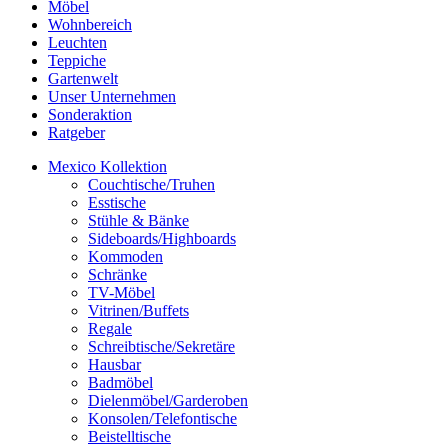
Möbel
Wohnbereich
Leuchten
Teppiche
Gartenwelt
Unser Unternehmen
Sonderaktion
Ratgeber
Mexico Kollektion
Couchtische/Truhen
Esstische
Stühle & Bänke
Sideboards/Highboards
Kommoden
Schränke
TV-Möbel
Vitrinen/Buffets
Regale
Schreibtische/Sekretäre
Hausbar
Badmöbel
Dielenmöbel/Garderoben
Konsolen/Telefontische
Beistelltische