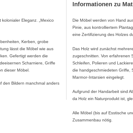
Informationen zu Mat
 kolonialer Eleganz. „Mexico
Die Möbel werden von Hand aus 
Pinie, aus kontrolliertem Plant
eine Zertifizierung des Holzes
ebenheiten, Kerben, grobe
tung lässt die Möbel wie aus
Das Holz wird zunächst mehrer
ken. Gefertigt werden die
zugeschnitten. Von erfahrenen 
deeisernen Scharniere, Griffe
Schleifen, Polieren und Lackier
on dieser Möbel.
die handgeschmiedeten Griffe, 
Marmor-Intarsien eingelegt.
uf den Bildern manchmal anders
Aufgrund der Handarbeit sind
da Holz ein Naturprodukt ist, g
Alle Möbel (bis auf Esstische un
Zusammenbau nötig.