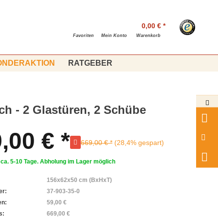
0,00 € *
Favoriten
Mein Konto
Warenkorb
ONDERAKTION
RATGEBER
ch - 2 Glastüren, 2 Schübe
,00 € *
669,00 € *
(28,4% gespart)
: ca. 5-10 Tage. Abholung im Lager möglich
156x62x50 cm (BxHxT)
er:
37-903-35-0
en:
59,00 €
s:
669,00 €