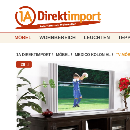
MÖBEL
WOHNBEREICH
LEUCHTEN
TEPP
1A DIREKTIMPORT
\
MÖBEL
\
MEXICO KOLONIAL
\
TV-MÖ
-28