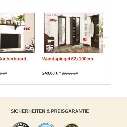
Bücherboard,
Wandspiegel 62x190cm
Wohnsc
249,00 € *
719,00 €
0 € *
295,00 € *
SICHERHEITEN & PREISGARANTIE