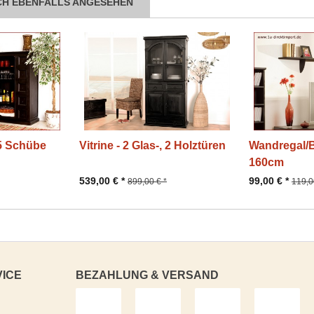
CH EBENFALLS ANGESEHEN
 5 Schübe
Vitrine - 2 Glas-, 2 Holztüren
Wandregal/
160cm
539,00 € *
99,00 € *
899,00 € *
119,0
VICE
BEZAHLUNG & VERSAND