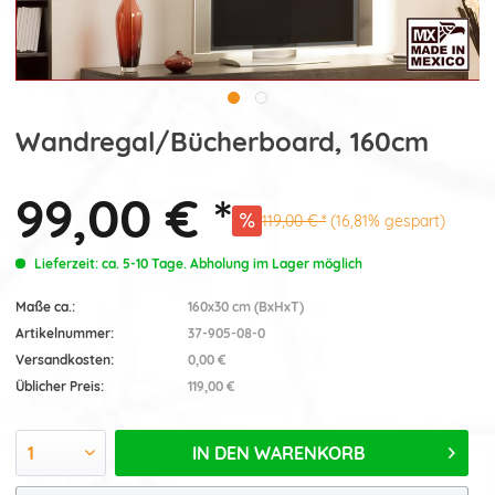
Wandregal/Bücherboard, 160cm
99,00 € *
119,00 € *
(16,81% gespart)
Lieferzeit: ca. 5-10 Tage. Abholung im Lager möglich
Maße ca.:
160x30 cm (BxHxT)
Artikelnummer:
37-905-08-0
Versandkosten:
0,00 €
Üblicher Preis:
119,00 €
IN DEN
WARENKORB