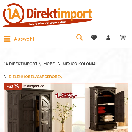
Auswahl
1A DIREKTIMPORT
\
MÖBEL
\
MEXICO KOLONIAL
\
DIELENMÖBEL/GARDEROBEN
-32