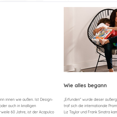
Wie alles begann
ann innen wie außen. Ist Design-
„Erfunden“ wurde dieser außerg
der auch in knalligen
traf sich die internationale Pr
weile 60 Jahre, ist der Acapulco
Liz Taylor und Frank Sinatra 