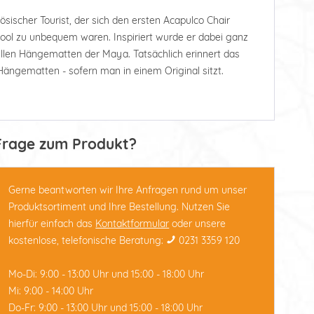
ösischer Tourist, der sich den ersten Acapulco Chair
Pool zu unbequem waren. Inspiriert wurde er dabei ganz
nellen Hängematten der Maya. Tatsächlich erinnert das
Hängematten - sofern man in einem Original sitzt.
Frage zum Produkt?
Gerne beantworten wir Ihre Anfragen rund um unser
Produktsortiment und Ihre Bestellung. Nutzen Sie
hierfür einfach das
Kontaktformular
oder unsere
kostenlose, telefonische Beratung:
0231 3359 120
Mo-Di: 9:00 - 13:00 Uhr und 15:00 - 18:00 Uhr
Mi: 9:00 - 14:00 Uhr
Do-Fr: 9:00 - 13:00 Uhr und 15:00 - 18:00 Uhr