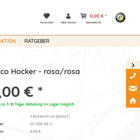
0,00 € *
Favoriten
Mein Konto
Warenkorb
KTION
RATGEBER
co Hocker - rosa/rosa
,00 € *
: ca. 5-10 Tage. Abholung im Lager möglich
40x40x40 cm (BxHxT)
er:
55-500-09-2
en:
0,00 €