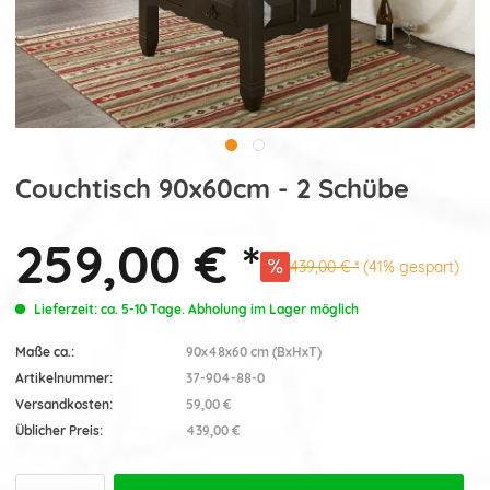
Couchtisch 90x60cm - 2 Schübe
259,00 € *
439,00 € *
(41% gespart)
Lieferzeit: ca. 5-10 Tage. Abholung im Lager möglich
Maße ca.:
90x48x60 cm (BxHxT)
Artikelnummer:
37-904-88-0
Versandkosten:
59,00 €
Üblicher Preis:
439,00 €