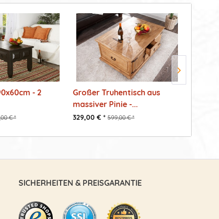
90x60cm - 2
Großer Truhentisch aus
Massiv
massiver Pinie -...
Handarb
329,00 € *
309,00 €
,00 € *
599,00 € *
SICHERHEITEN & PREISGARANTIE