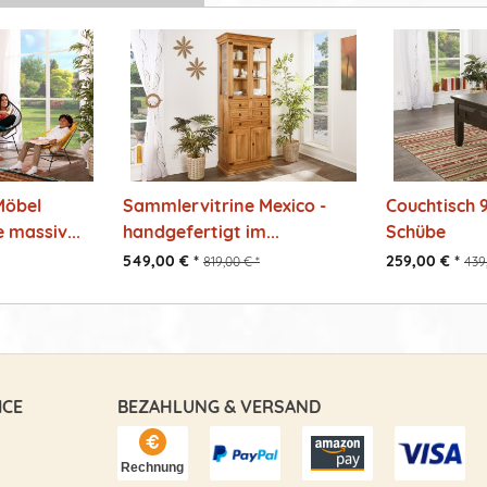
Möbel
Sammlervitrine Mexico -
Couchtisch 
 massiv...
handgefertigt im...
Schübe
549,00 € *
259,00 € *
819,00 € *
439
ICE
BEZAHLUNG & VERSAND