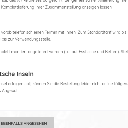
nterhalb des Artikelpreises aufgeführt. Bei gemeinsamer Anlieferung m
e Komplettlieferung Ihrer Zusammenstellung anzeigen lassen.
 vorab telefonisch einen Termin mit Ihnen. Zum Standardtarif wird bis 
 bis zur Verwendungsstelle.
plett montiert angeliefert werden (bis auf Esstische und Betten). Stel
tsche Inseln
el erfolgen soll, können Sie die Bestellung leider nicht online tätigen
es Angebot.
 EBENFALLS ANGESEHEN