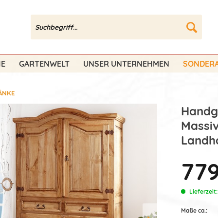
HE
GARTENWELT
UNSER UNTERNEHMEN
SONDERA
ÄNKE
Handge
Massiv
Landha
779
Lieferzeit
Maße ca.: