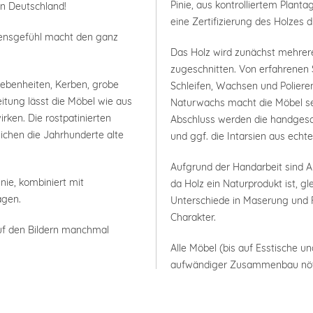
Pinie, aus kontrolliertem Plan
in Deutschland!
eine Zertifizierung des Holzes 
bensgefühl macht den ganz
Das Holz wird zunächst mehrer
zugeschnitten. Von erfahrenen 
nebenheiten, Kerben, grobe
Schleifen, Wachsen und Polieren
itung lässt die Möbel wie aus
Naturwachs macht die Möbel seh
rken. Die rostpatinierten
Abschluss werden die handgesc
ichen die Jahrhunderte alte
und ggf. die Intarsien aus ech
Aufgrund der Handarbeit sind
nie, kombiniert mit
da Holz ein Naturprodukt ist, g
agen.
Unterschiede in Maserung und F
Charakter.
uf den Bildern manchmal
Alle Möbel (bis auf Esstische un
aufwändiger Zusammenbau nöt