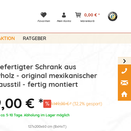
0,00 € *
Favoriten
Mein Konto
Warenkorb
KTION
RATGEBER
fertigter Schrank aus
holz - original mexikanischer
usstil - fertig montiert
,00 € *
1.149,00 € *
(32,2% gespart)
: ca. 5-10 Tage. Abholung im Lager möglich
127x200x60 cm (BxHxT)