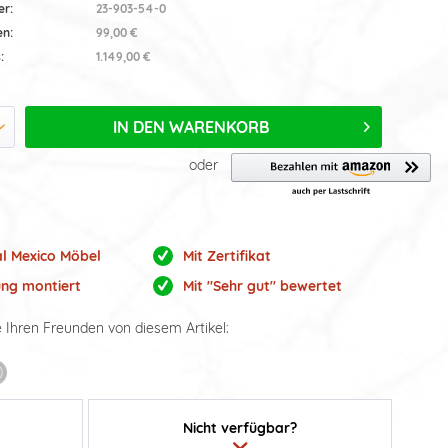
er:
23-903-54-0
en:
99,00 €
:
1.149,00 €
IN DEN
WARENKORB
oder
al Mexico Möbel
Mit Zertifikat
ung montiert
Mit "Sehr gut" bewertet
e Ihren Freunden von diesem Artikel:
Nicht verfügbar?