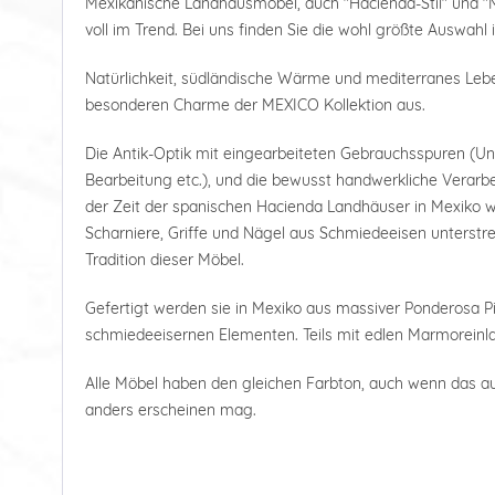
Mexikanische Landhausmöbel, auch "Hacienda-Stil" und "
voll im Trend. Bei uns finden Sie die wohl größte Auswahl 
Natürlichkeit, südländische Wärme und mediterranes Le
besonderen Charme der MEXICO Kollektion aus.
Die Antik-Optik mit eingearbeiteten Gebrauchsspuren (U
Bearbeitung etc.), und die bewusst handwerkliche Verarbe
der Zeit der spanischen Hacienda Landhäuser in Mexiko wi
Scharniere, Griffe und Nägel aus Schmiedeeisen unterstre
Tradition dieser Möbel.
Gefertigt werden sie in Mexiko aus massiver Ponderosa Pi
schmiedeeisernen Elementen. Teils mit edlen Marmoreinl
Alle Möbel haben den gleichen Farbton, auch wenn das a
anders erscheinen mag.