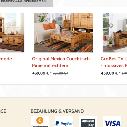
 EBENFALLS ANGESEHEN
mode -
Original Mexico Couchtisch -
Großes TV-
Pinie mit echtem...
- massives P
439,00 € *
459,00 € *
729,00 € *
679
ICE
BEZAHLUNG & VERSAND