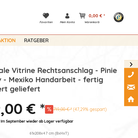
0,00 € *
Favoriten
Mein Konto
Warenkorb
KTION
RATGEBER
ale Vitrine Rechtsanschlag - Pinie
 - Mexiko Handarbeit - fertig
rt geliefert
,00 € *
719,00 € *
(47,29% gespart)
: Im September wieder ab Lager verfügbar
61x208x47 cm (BxHxT)