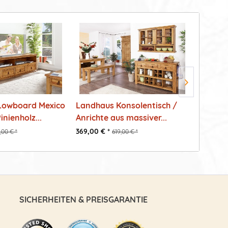
Lowboard Mexico
Landhaus Konsolentisch /
Mexico
inienholz...
Anrichte aus massiver...
massive
369,00 € *
329,00 €
,00 € *
619,00 € *
SICHERHEITEN & PREISGARANTIE