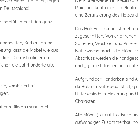
Die Möbel werden in Mexiko aus
Mexico Möbel" genannt, liegen
Pinie, aus kontrolliertem Plan
in Deutschland!
eine Zertifizierung des Holzes 
bensgefühl macht den ganz
Das Holz wird zunächst mehrer
zugeschnitten. Von erfahrenen 
nebenheiten, Kerben, grobe
Schleifen, Wachsen und Polieren
itung lässt die Möbel wie aus
Naturwachs macht die Möbel seh
rken. Die rostpatinierten
Abschluss werden die handgesc
ichen die Jahrhunderte alte
und ggf. die Intarsien aus ech
Aufgrund der Handarbeit sind
nie, kombiniert mit
da Holz ein Naturprodukt ist, g
agen.
Unterschiede in Maserung und F
Charakter.
uf den Bildern manchmal
Alle Möbel (bis auf Esstische un
aufwändiger Zusammenbau nöt