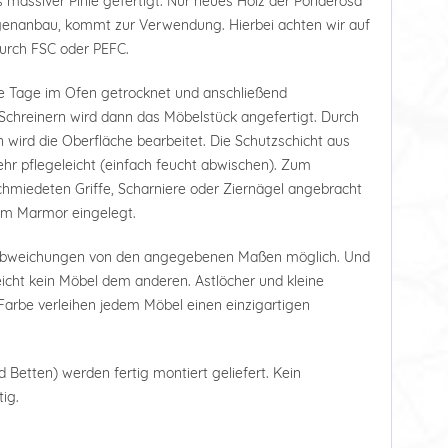
 massiver Pinie gefertigt. Nur neues Holz der Ponderosa
tagenanbau, kommt zur Verwendung. Hierbei achten wir auf
durch FSC oder PEFC.
e Tage im Ofen getrocknet und anschließend
Schreinern wird dann das Möbelstück angefertigt. Durch
 wird die Oberfläche bearbeitet. Die Schutzschicht aus
r pflegeleicht (einfach feucht abwischen). Zum
hmiedeten Griffe, Scharniere oder Ziernägel angebracht
tem Marmor eingelegt.
 Abweichungen von den angegebenen Maßen möglich. Und
leicht kein Möbel dem anderen. Astlöcher und kleine
arbe verleihen jedem Möbel einen einzigartigen
d Betten) werden fertig montiert geliefert. Kein
ig.