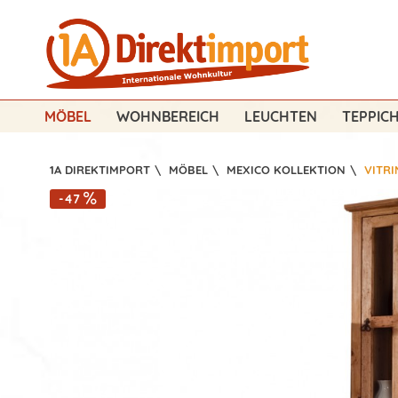
MÖBEL
WOHNBEREICH
LEUCHTEN
TEPPIC
1A DIREKTIMPORT
\
MÖBEL
\
MEXICO KOLLEKTION
\
VITR
-47