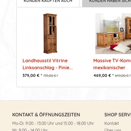
KUNDEN KAUFTEN AUCH
KUNDEN HABEN SICH
Landhausstil Vitrine
Massive TV-Kom
Linksanschlag - Pinie...
mexikanischer
Landhausstil...
379,00 € *
469,00 € *
719,00 € *
649,00 € *
KONTAKT & ÖFFNUNGSZEITEN
SHOP SERV
Mo-Di: 9:00 - 13:00 Uhr und 15:00 - 18:00 Uhr
Kontakt
Mi: 9:00 - 14:00 Uhr
Über uns