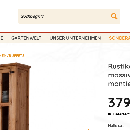
HE
GARTENWELT
UNSER UNTERNEHMEN
SONDERA
INEN/BUFFETS
Rustik
massiv
montie
379
Lieferzeit
Maße ca.: