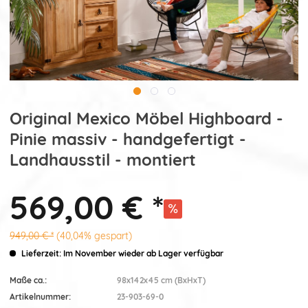
Original Mexico Möbel Highboard -
Pinie massiv - handgefertigt -
Landhausstil - montiert
569,00 € *
949,00 € *
(40,04% gespart)
Lieferzeit: Im November wieder ab Lager verfügbar
Maße ca.:
98x142x45 cm (BxHxT)
Artikelnummer:
23-903-69-0