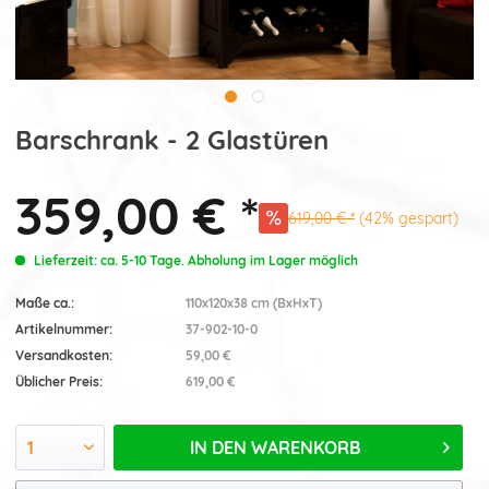
Barschrank - 2 Glastüren
359,00 € *
619,00 € *
(42% gespart)
Lieferzeit: ca. 5-10 Tage. Abholung im Lager möglich
Maße ca.:
110x120x38 cm (BxHxT)
Artikelnummer:
37-902-10-0
Versandkosten:
59,00 €
Üblicher Preis:
619,00 €
IN DEN
WARENKORB