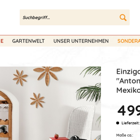
HE
GARTENWELT
UNSER UNTERNEHMEN
SONDERA
Einzig
"Anton
Mexik
499
Lieferzeit:
Maße ca.: