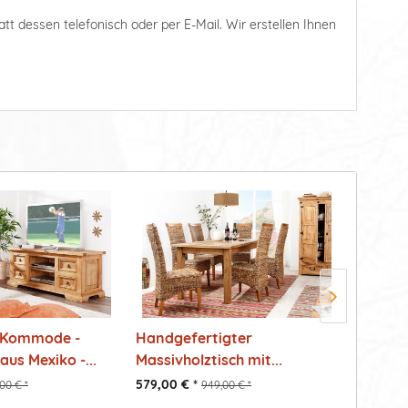
tatt dessen telefonisch oder per E-Mail. Wir erstellen Ihnen
-Kommode -
Handgefertigter
Rattan
us Mexiko -...
Massivholztisch mit...
579,00 € *
119,00 € 
00 € *
949,00 € *