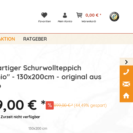
0,00 € *
Favoriten
Mein Konto
Warenkorb
KTION
RATGEBER
artiger Schurwollteppich
io" - 130x200cm - original aus
o
,00 € *
899,00 € *
(44,49% gespart)
 Zurzeit nicht verfügbar
130x200 cm