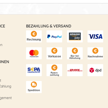
ICE
BEZAHLUNG & VERSAND
en
ONEN
t
Zahlung
agement