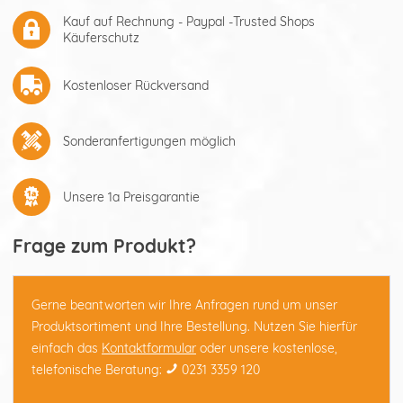
Kauf auf Rechnung - Paypal -Trusted Shops
Käuferschutz
Kostenloser Rückversand
Sonderanfertigungen möglich
Unsere 1a Preisgarantie
Frage zum Produkt?
Gerne beantworten wir Ihre Anfragen rund um unser
Produktsortiment und Ihre Bestellung. Nutzen Sie hierfür
einfach das
Kontaktformular
oder unsere kostenlose,
telefonische Beratung:
0231 3359 120