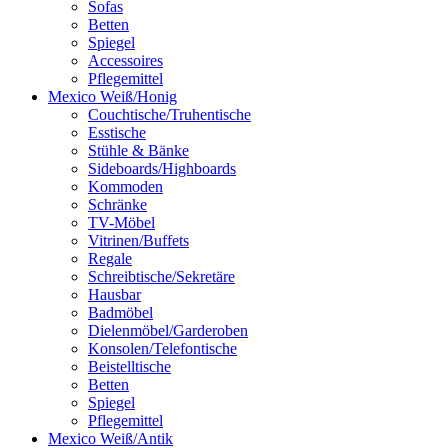
Sofas
Betten
Spiegel
Accessoires
Pflegemittel
Mexico Weiß/Honig
Couchtische/Truhentische
Esstische
Stühle & Bänke
Sideboards/Highboards
Kommoden
Schränke
TV-Möbel
Vitrinen/Buffets
Regale
Schreibtische/Sekretäre
Hausbar
Badmöbel
Dielenmöbel/Garderoben
Konsolen/Telefontische
Beistelltische
Betten
Spiegel
Pflegemittel
Mexico Weiß/Antik