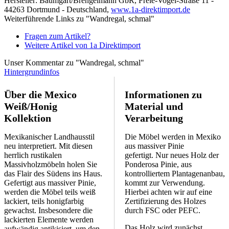
Hersteller: Baumgart/Brengelmann GbR, Freie-Vogel-Straße 11 -
44263 Dortmund - Deutschland,
www.1a-direktimport.de
Weiterführende Links zu "Wandregal, schmal"
Fragen zum Artikel?
Weitere Artikel von 1a Direktimport
Unser Kommentar zu "Wandregal, schmal"
Hintergrundinfos
Über die Mexico
Informationen zu
Weiß/Honig
Material und
Kollektion
Verarbeitung
Mexikanischer Landhausstil
Die Möbel werden in Mexiko
neu interpretiert. Mit diesen
aus massiver Pinie
herrlich rustikalen
gefertigt. Nur neues Holz der
Massivholzmöbeln holen Sie
Ponderosa Pinie, aus
das Flair des Südens ins Haus.
kontrolliertem Plantagenanbau,
Gefertigt aus massiver Pinie,
kommt zur Verwendung.
werden die Möbel teils weiß
Hierbei achten wir auf eine
lackiert, teils honigfarbig
Zertifizierung des Holzes
gewachst. Insbesondere die
durch FSC oder PEFC.
lackierten Elemente werden
Das Holz wird zunächst
aufwändig antikisiert, um den