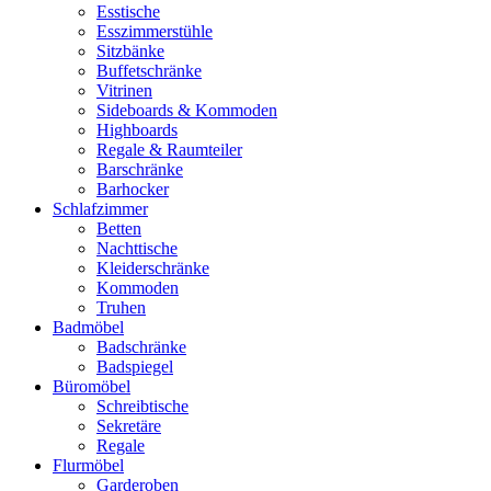
Esstische
Esszimmerstühle
Sitzbänke
Buffetschränke
Vitrinen
Sideboards & Kommoden
Highboards
Regale & Raumteiler
Barschränke
Barhocker
Schlafzimmer
Betten
Nachttische
Kleiderschränke
Kommoden
Truhen
Badmöbel
Badschränke
Badspiegel
Büromöbel
Schreibtische
Sekretäre
Regale
Flurmöbel
Garderoben