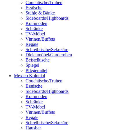
Couchtische/Truhen
Esstische
Stühle & Bänke
Sideboards/Highboards
Kommoden
Schränke
TV-Möbel
Vitrinen/Buffets
Regale
Schreibtische/Sekretäre
Dielenmöbel/Garderoben
Beistelltische
Spiegel
Pflegemittel
Mexico Kolonial
Couchtische/Truhen
Esstische
Sideboards/Highboards
Kommoden
Schränke
TV-Möbel
Vitrinen/Buffets
Regale
Schreibtische/Sekretäre
Hausbar