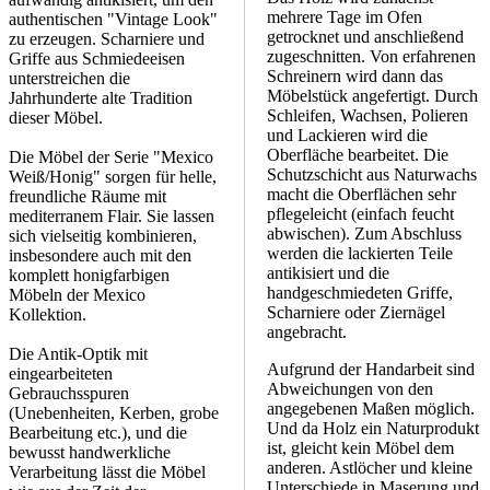
mehrere Tage im Ofen
authentischen "Vintage Look"
getrocknet und anschließend
zu erzeugen. Scharniere und
zugeschnitten. Von erfahrenen
Griffe aus Schmiedeeisen
Schreinern wird dann das
unterstreichen die
Möbelstück angefertigt. Durch
Jahrhunderte alte Tradition
Schleifen, Wachsen, Polieren
dieser Möbel.
und Lackieren wird die
Oberfläche bearbeitet. Die
Die Möbel der Serie "Mexico
Schutzschicht aus Naturwachs
Weiß/Honig" sorgen für helle,
macht die Oberflächen sehr
freundliche Räume mit
pflegeleicht (einfach feucht
mediterranem Flair. Sie lassen
abwischen). Zum Abschluss
sich vielseitig kombinieren,
werden die lackierten Teile
insbesondere auch mit den
antikisiert und die
komplett honigfarbigen
handgeschmiedeten Griffe,
Möbeln der Mexico
Scharniere oder Ziernägel
Kollektion.
angebracht.
Die Antik-Optik mit
Aufgrund der Handarbeit sind
eingearbeiteten
Abweichungen von den
Gebrauchsspuren
angegebenen Maßen möglich.
(Unebenheiten, Kerben, grobe
Und da Holz ein Naturprodukt
Bearbeitung etc.), und die
ist, gleicht kein Möbel dem
bewusst handwerkliche
anderen. Astlöcher und kleine
Verarbeitung lässt die Möbel
Unterschiede in Maserung und