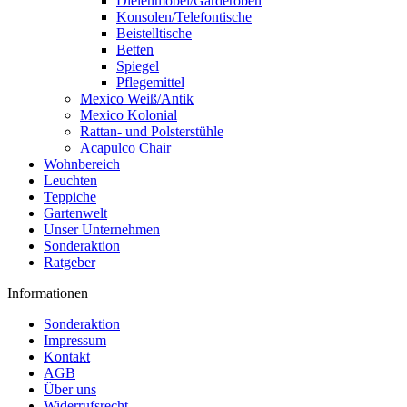
Dielenmöbel/Garderoben
Konsolen/Telefontische
Beistelltische
Betten
Spiegel
Pflegemittel
Mexico Weiß/Antik
Mexico Kolonial
Rattan- und Polsterstühle
Acapulco Chair
Wohnbereich
Leuchten
Teppiche
Gartenwelt
Unser Unternehmen
Sonderaktion
Ratgeber
Informationen
Sonderaktion
Impressum
Kontakt
AGB
Über uns
Widerrufsrecht