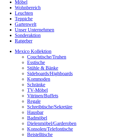
Möbel
Wohnbereich
Leuchten
Teppiche
Gartenwelt
Unser Unternehmen
Sonderaktion
Ratgeber
Mexico Kollektion
Couchtische/Truhen
Esstische
Stühle & Bänke
Sideboards/Highboards
Kommoden
Schränke
TV-Möbel
Vitrinen/Buffets
Regale
Schreibtische/Sekretäre
Hausbar
Badmöbel
Dielenmöbel/Garderoben
Konsolen/Telefontische
Beistelltische