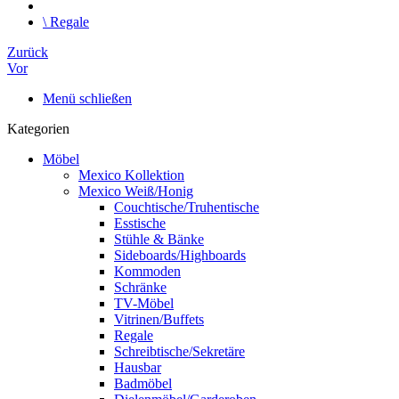
\
Regale
Zurück
Vor
Menü schließen
Kategorien
Möbel
Mexico Kollektion
Mexico Weiß/Honig
Couchtische/Truhentische
Esstische
Stühle & Bänke
Sideboards/Highboards
Kommoden
Schränke
TV-Möbel
Vitrinen/Buffets
Regale
Schreibtische/Sekretäre
Hausbar
Badmöbel