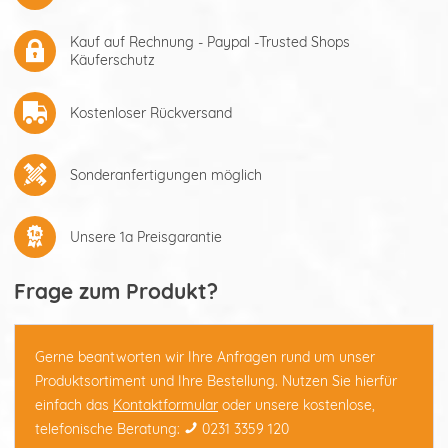
Kauf auf Rechnung - Paypal -Trusted Shops
Käuferschutz
Kostenloser Rückversand
Sonderanfertigungen möglich
Unsere 1a Preisgarantie
Frage zum Produkt?
Gerne beantworten wir Ihre Anfragen rund um unser
Produktsortiment und Ihre Bestellung. Nutzen Sie hierfür
einfach das
Kontaktformular
oder unsere kostenlose,
telefonische Beratung:
0231 3359 120