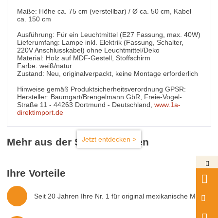
Maße: Höhe ca. 75 cm (verstellbar) / Ø ca. 50 cm, Kabel
ca. 150 cm
Ausführung: Für ein Leuchtmittel (E27 Fassung, max. 40W)
Lieferumfang: Lampe inkl. Elektrik (Fassung, Schalter,
220V Anschlusskabel) ohne Leuchtmittel/Deko
Material: Holz auf MDF-Gestell, Stoffschirm
Farbe: weiß/natur
Zustand: Neu, originalverpackt, keine Montage erforderlich
Hinweise gemäß Produktsicherheitsverordnung GPSR:
Hersteller: Baumgart/Brengelmann GbR, Freie-Vogel-
Straße 11 - 44263 Dortmund - Deutschland,
www.1a-
direktimport.de
Jetzt entdecken >
Mehr aus der Serie Leuchten
Ihre Vorteile
Seit 20 Jahren Ihre Nr. 1 für original mexikanische Möbel