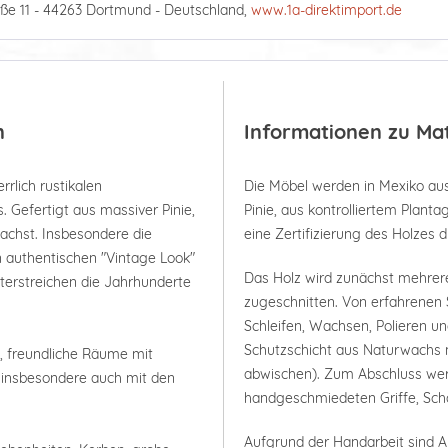
ße 11 - 44263 Dortmund - Deutschland,
www.1a-direktimport.de
n
Informationen zu Ma
rrlich rustikalen
Die Möbel werden in Mexiko aus
 Gefertigt aus massiver Pinie,
Pinie, aus kontrolliertem Plan
wachst. Insbesondere die
eine Zertifizierung des Holzes 
n authentischen "Vintage Look"
Das Holz wird zunächst mehrer
terstreichen die Jahrhunderte
zugeschnitten. Von erfahrenen 
Schleifen, Wachsen, Polieren un
Schutzschicht aus Naturwachs m
e, freundliche Räume mit
abwischen). Zum Abschluss werde
n, insbesondere auch mit den
handgeschmiedeten Griffe, Scha
Aufgrund der Handarbeit sind