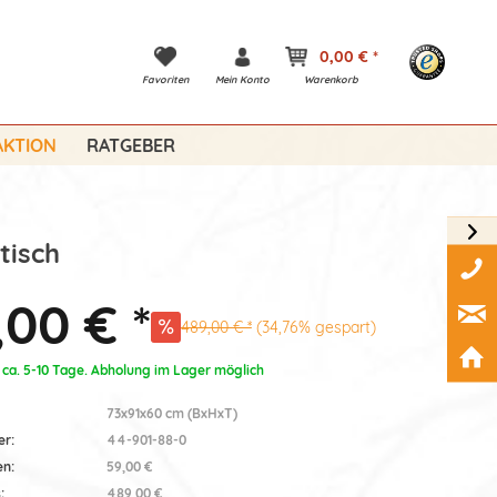
0,00 € *
Favoriten
Mein Konto
Warenkorb
KTION
RATGEBER
tisch
,00 € *
489,00 € *
(34,76% gespart)
: ca. 5-10 Tage. Abholung im Lager möglich
73x91x60 cm (BxHxT)
er:
44-901-88-0
en:
59,00 €
:
489,00 €