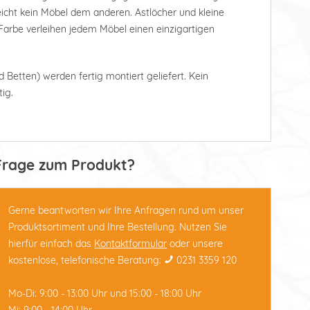
leicht kein Möbel dem anderen. Astlöcher und kleine
arbe verleihen jedem Möbel einen einzigartigen
d Betten) werden fertig montiert geliefert. Kein
ig.
Frage zum Produkt?
Gerne beantworten wir Ihre Anfragen rund um unser
Produktsortiment und Ihre Bestellung. Nutzen Sie
hierfür einfach das
Kontaktformular
oder unsere
kostenlose, telefonische Beratung:
0231 3359 120
Mo-Di: 9:00 - 13:00 Uhr und 15:00 - 18:00 Uhr