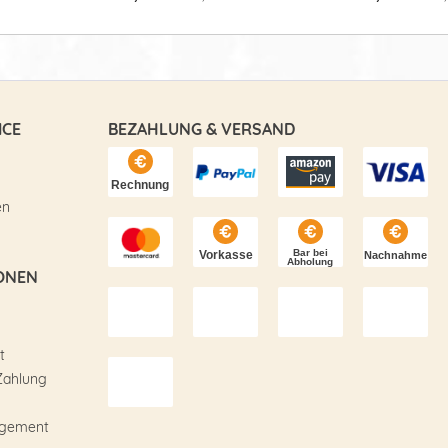
ICE
BEZAHLUNG & VERSAND
en
ONEN
t
Zahlung
agement