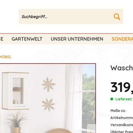
HE
GARTENWELT
UNSER UNTERNEHMEN
SONDERA
MÖBEL
Wasch
319
Lieferzeit
Maße ca.:
Artikelnumm
Versandkost
Üblicher Preis