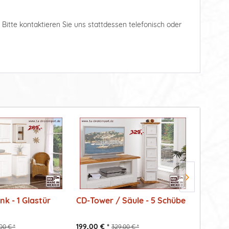
. Bitte kontaktieren Sie uns stattdessen telefonisch oder
k - 1 Glastür
CD-Tower / Säule - 5 Schübe
Kommod
Schübe
199,00 € *
419,00 €
00 € *
329,00 € *