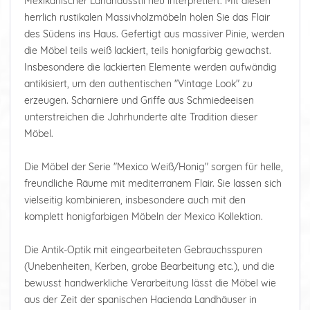
Mexikanischer Landhausstil neu interpretiert. Mit diesen
herrlich rustikalen Massivholzmöbeln holen Sie das Flair
des Südens ins Haus. Gefertigt aus massiver Pinie, werden
die Möbel teils weiß lackiert, teils honigfarbig gewachst.
Insbesondere die lackierten Elemente werden aufwändig
antikisiert, um den authentischen "Vintage Look" zu
erzeugen. Scharniere und Griffe aus Schmiedeeisen
unterstreichen die Jahrhunderte alte Tradition dieser
Möbel.
Die Möbel der Serie "Mexico Weiß/Honig" sorgen für helle,
freundliche Räume mit mediterranem Flair. Sie lassen sich
vielseitig kombinieren, insbesondere auch mit den
komplett honigfarbigen Möbeln der Mexico Kollektion.
Die Antik-Optik mit eingearbeiteten Gebrauchsspuren
(Unebenheiten, Kerben, grobe Bearbeitung etc.), und die
bewusst handwerkliche Verarbeitung lässt die Möbel wie
aus der Zeit der spanischen Hacienda Landhäuser in