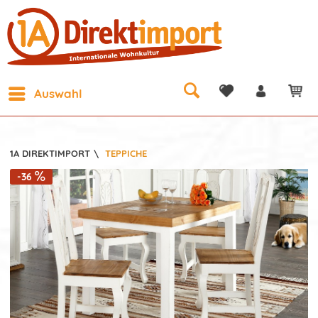
Auswahl
1A DIREKTIMPORT
\
TEPPICHE
-36