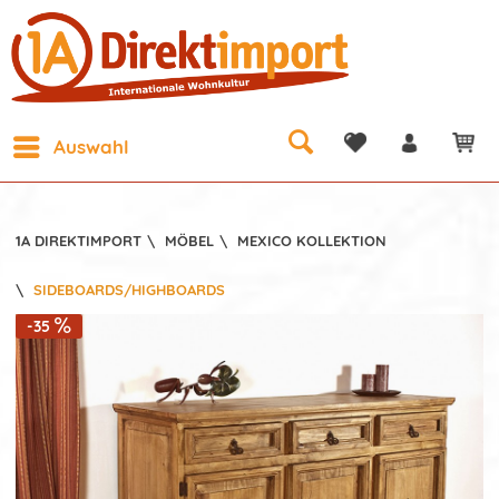
Auswahl
1A DIREKTIMPORT
\
MÖBEL
\
MEXICO KOLLEKTION
\
SIDEBOARDS/HIGHBOARDS
-35